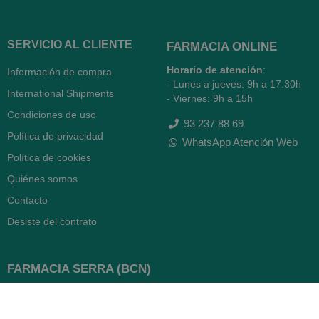
SERVICIO AL CLIENTE
FARMACIA ONLINE
Horario de atención
:
Información de compra
- Lunes a jueves: 9h a 17.30h
International Shipments
- Viernes: 9h a 15h
Condiciones de uso
93 237 88 69
Política de privacidad
WhatsApp Atención Web
Política de cookies
Quiénes somos
Contacto
Desiste del contrato
FARMACIA SERRA (BCN)
Avenida Diagonal 478
08006 -
Barcelona