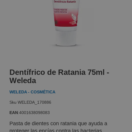
Skip
to
Dentífrico de Ratania 75ml -
the
beginning
Weleda
of
the
WELEDA - COSMÉTICA
images
gallery
WELEDA_170886
EAN
:
4001638098083
Pasta de dientes con ratania que ayuda a
proteger las encías contra las bacterias