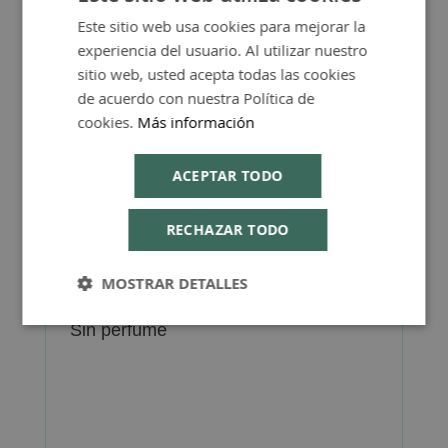
Este sitio web usa cookies para mejorar la
SPANISH
5.
CALMA
: Proporciona a la piel una
experiencia del usuario. Al utilizar nuestro
ENGLISH
sensación inmediata de confort
sitio web, usted acepta todas las cookies
gracias al agua termal de Avène,
de acuerdo con nuestra Política de
calmante y antiirritante por naturaleza.
cookies.
Más información
El Contorno de ojos rejuvenecedor
DermAbsolu está recomendado para
ACEPTAR TODO
mujeres con piel sensible que desean
contrarrestar las arrugas alrededor de
RECHAZAR TODO
los ojos, los párpados caídos y la
pérdida de densidad y luminosidad de
MOSTRAR DETALLES
la piel.
Sin perfume