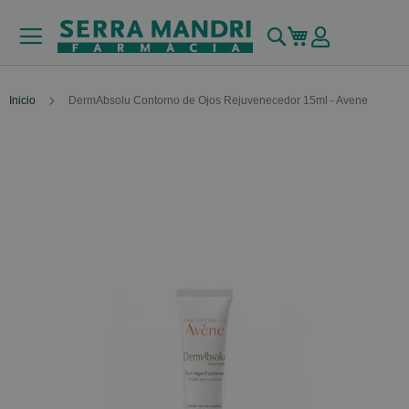
Buscar
Mi carrito
Inicio
DermAbsolu Contorno de Ojos Rejuvenecedor 15ml - Avene
Skip
to
the
end
of
the
images
gallery