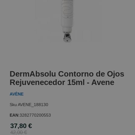
Skip
to
DermAbsolu Contorno de Ojos
the
beginning
Rejuvenecedor 15ml - Avene
of
the
AVÈNE
images
gallery
AVENE_188130
EAN
:
3282770200553
37,80 €
Special
Price
42,00 €