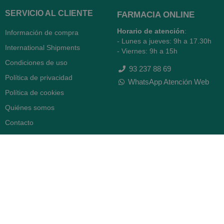
SERVICIO AL CLIENTE
FARMACIA ONLINE
Horario de atención
:
Información de compra
- Lunes a jueves: 9h a 17.30h
International Shipments
- Viernes: 9h a 15h
Condiciones de uso
93 237 88 69
Política de privacidad
WhatsApp Atención Web
Política de cookies
Quiénes somos
Contacto
Desiste del contrato
FARMACIA SERRA (BCN)
Avenida Diagonal 478
08006 -
Barcelona
Abierto
365 días