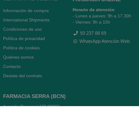
Horario de atención
:
Información de compra
- Lunes a jueves: 9h a 17.30h
International Shipments
- Viernes: 9h a 15h
Condiciones de uso
93 237 88 69
Política de privacidad
WhatsApp Atención Web
Política de cookies
Quiénes somos
Contacto
Desiste del contrato
FARMACIA SERRA (BCN)
Avenida Diagonal 478
08006 -
Barcelona
Abierto
365 días
- Lunes a viernes: 8.30 a 22h