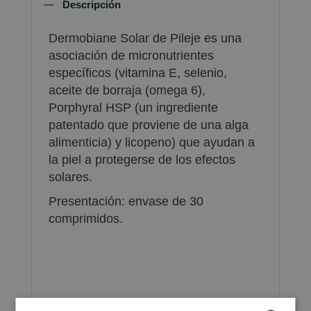
Descripción
Dermobiane Solar de Pileje es una
asociación de micronutrientes
específicos (vitamina E, selenio,
aceite de borraja (omega 6),
Porphyral HSP (un ingrediente
patentado que proviene de una alga
alimenticia) y licopeno) que ayudan a
la piel a protegerse de los efectos
solares.
Presentación: envase de 30
comprimidos.