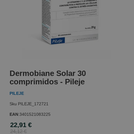
Skip
to
Dermobiane Solar 30
the
beginning
comprimidos - Pileje
of
the
PILEJE
images
gallery
PILEJE_172721
EAN
:
3401521083225
22,91 €
Special
Price
24,12 €