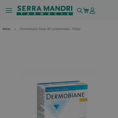
Buscar
Mi carrito
Inicio
Dermobiane Solar 30 comprimidos - Pileje
Skip
to
the
end
of
the
images
gallery