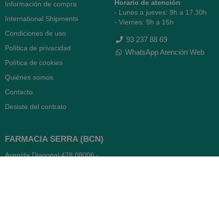
Horario de atención
:
Información de compra
- Lunes a jueves: 9h a 17.30h
International Shipments
- Viernes: 9h a 15h
Condiciones de uso
93 237 88 69
Política de privacidad
WhatsApp Atención Web
Política de cookies
Quiénes somos
Contacto
Desiste del contrato
FARMACIA SERRA (BCN)
Avenida Diagonal 478
08006 -
Barcelona
Abierto
365 días
- Lunes a viernes: 8.30 a 22h
- Sábados, domingos y festivos: