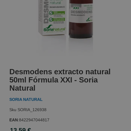
Skip
to
Desmodens extracto natural
the
beginning
50ml Fórmula XXI - Soria
of
Natural
the
images
SORIA NATURAL
gallery
SORIA_126938
EAN
:
8422947044817
13,59 €
Special