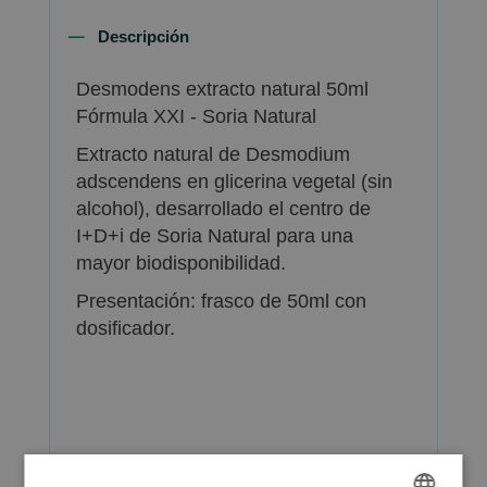
Descripción
Desmodens extracto natural 50ml
Fórmula XXI - Soria Natural
Extracto natural de Desmodium
adscendens en glicerina vegetal (sin
alcohol), desarrollado el centro de
I+D+i de Soria Natural para una
mayor biodisponibilidad.
Presentación: frasco de 50ml con
dosificador.
Más Información