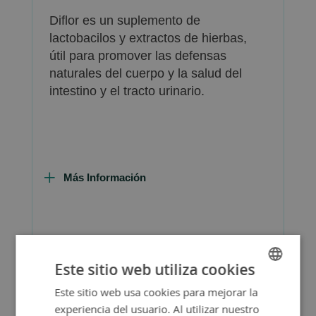
Diflor es un suplemento de
lactobacilos y extractos de hierbas,
útil para promover las defensas
naturales del cuerpo y la salud del
intestino y el tracto urinario.
Más Información
FAQ - Preguntas y Respuestas
Este sitio web utiliza cookies
Este sitio web usa cookies para mejorar la
SPANISH
experiencia del usuario. Al utilizar nuestro
ENGLISH