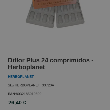
Skip
to
Diflor Plus 24 comprimidos -
the
beginning
Herboplanet
of
the
HERBOPLANET
images
gallery
HERBOPLANET_33720A
EAN
:
8032185010309
26,40 €