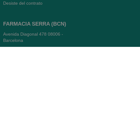
Desiste del contrato
FARMACIA SERRA (BCN)
Avenida Diagonal 478
08006 -
Barcelona
Abierto
365 días
- Lunes a viernes: 8.30 a 22h
- Sábados, domingos y festivos:
9h a 22h
93 416 12 70
WhatsApp Pedidos
Farmacia
Titular: Juan María Serra
Mandri
Nº de Colegiado: 4473 (COFB)