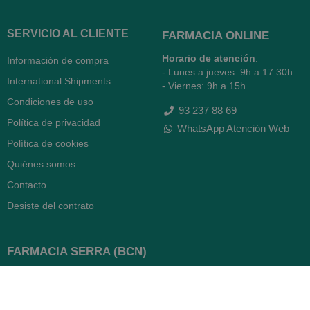
SERVICIO AL CLIENTE
FARMACIA ONLINE
Horario de atención
:
Información de compra
- Lunes a jueves: 9h a 17.30h
International Shipments
- Viernes: 9h a 15h
Condiciones de uso
93 237 88 69
Política de privacidad
WhatsApp Atención Web
Política de cookies
Quiénes somos
Contacto
Desiste del contrato
FARMACIA SERRA (BCN)
Avenida Diagonal 478
08006 -
Barcelona
Abierto
365 días