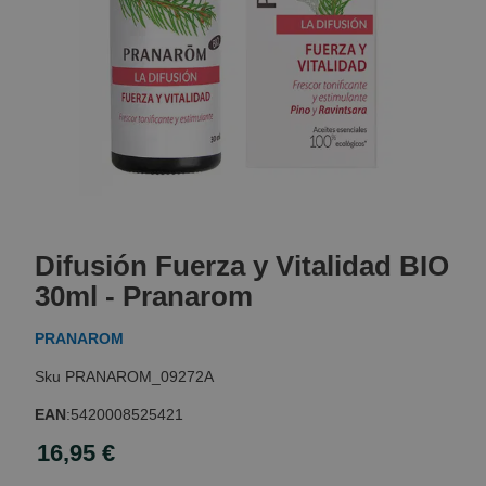
Skip
to
Difusión Fuerza y Vitalidad BIO
the
beginning
30ml - Pranarom
of
the
PRANAROM
images
gallery
PRANAROM_09272A
EAN
:
5420008525421
16,95 €