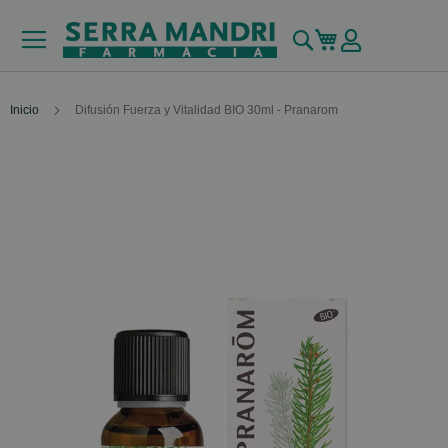
Buscar
Mi carrito
Inicio
Difusión Fuerza y Vitalidad BIO 30ml - Pranarom
Skip
to
the
end
of
the
images
gallery