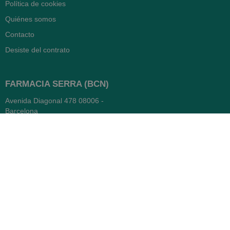
Política de cookies
Quiénes somos
Contacto
Desiste del contrato
FARMACIA SERRA (BCN)
Avenida Diagonal 478
08006 -
Barcelona
Abierto
365 días
- Lunes a viernes: 8.30 a 22h
- Sábados, domingos y festivos:
9h a 22h
93 416 12 70
WhatsApp Pedidos
Farmacia