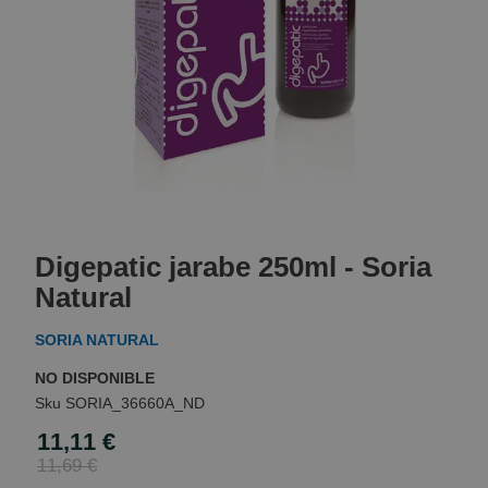
Skip
to
Digepatic jarabe 250ml - Soria
the
beginning
Natural
of
the
SORIA NATURAL
images
gallery
NO DISPONIBLE
SORIA_36660A_ND
11,11 €
Special
Price
11,69 €