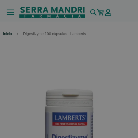
Buscar
Mi carrito
Inicio
Digestizyme 100 cápsulas - Lamberts
Skip
to
the
end
of
the
images
gallery