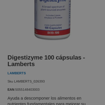
Skip
to
Digestizyme 100 cápsulas -
the
beginning
Lamberts
of
the
LAMBERTS
images
gallery
LAMBERTS_026393
EAN
:
5055148403003
Ayuda a descomponer los alimentos en
nutrientes fundamentales para mejorar su