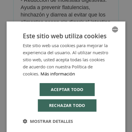
- Reducción de molestias digestivas:
Ayuda a prevenir flatulencias,
hinchazón y diarrea al evitar que los
alimentos pasen sin digerir al intestino
grueso, donde las bacterias los
Este sitio web utiliza cookies
fermentan.
Este sitio web usa cookies para mejorar la
SPANISH
experiencia del usuario. Al utilizar nuestro
ENGLISH
sitio web, usted acepta todas las cookies
de acuerdo con nuestra Política de
cookies.
Más información
Más Información
ACEPTAR TODO
RECHAZAR TODO
Consejos de Compra Producto
MOSTRAR DETALLES