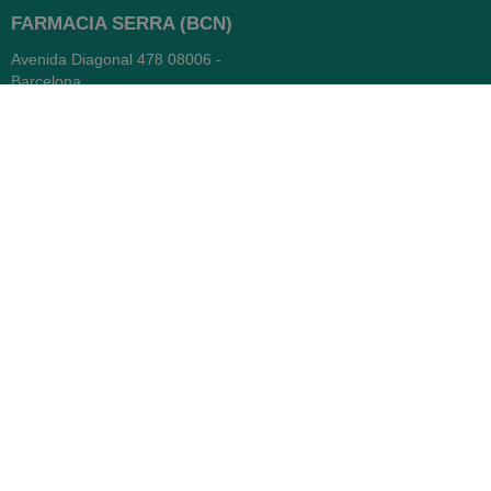
FARMACIA SERRA (BCN)
Avenida Diagonal 478
08006 -
Barcelona
Abierto
365 días
- Lunes a viernes: 8.30 a 22h
- Sábados, domingos y festivos:
9h a 22h
93 416 12 70
WhatsApp Pedidos
Farmacia
Titular: Juan María Serra
Mandri
Nº de Colegiado: 4473 (COFB)
CIF: 46.316.032-N
Código oficial de Farmacia: