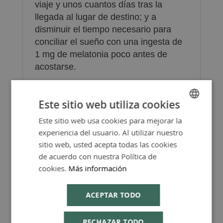
viaje y unos cuantos días tras la
llegada al lugar de destino; y a
disminuir el tiempo necesario para
conciliar el sueño con una ingesta de
1 mg de melatonia poco antes de
acostarse.
Libre de agentes conservantes,
aromáticos ni colorantes, azúcar,
Este sitio web utiliza cookies
leche o sus derivados, almidón, trigo,
Este sitio web usa cookies para mejorar la
SPANISH
maíz o levaduras.
experiencia del usuario. Al utilizar nuestro
ENGLISH
sitio web, usted acepta todas las cookies
de acuerdo con nuestra Política de
cookies.
Más información
Más Información
ACEPTAR TODO
RECHAZAR TODO