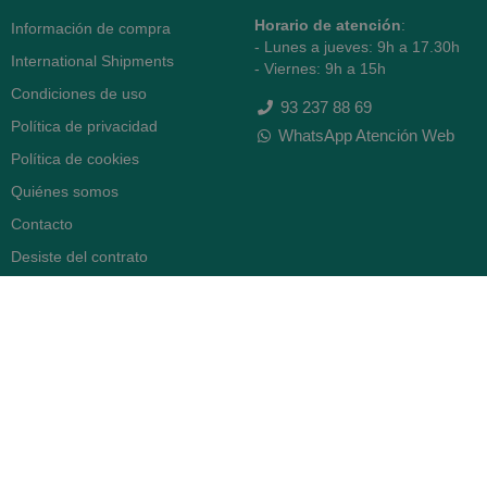
Horario de atención
:
Información de compra
- Lunes a jueves: 9h a 17.30h
International Shipments
- Viernes: 9h a 15h
Condiciones de uso
93 237 88 69
Política de privacidad
WhatsApp Atención Web
Política de cookies
Quiénes somos
Contacto
Desiste del contrato
FARMACIA SERRA (BCN)
Avenida Diagonal 478
08006 -
Barcelona
Abierto
365 días
- Lunes a viernes: 8.30 a 22h