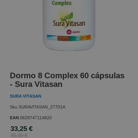
Skip
to
Dormo 8 Complex 60 cápsulas
the
beginning
- Sura Vitasan
of
the
SURA VITASAN
images
gallery
SURAVITASAN_27701A
EAN
:
0628747114820
33,25 €
Special
Price
35,00 €