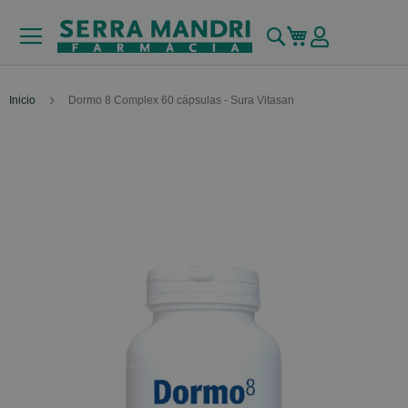
Buscar
Mi carrito
Inicio
Dormo 8 Complex 60 cápsulas - Sura Vitasan
Skip
to
the
end
of
the
images
gallery