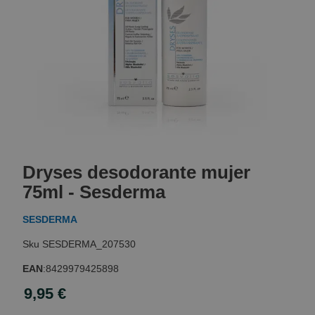
Skip
to
Dryses desodorante mujer
the
beginning
75ml - Sesderma
of
the
SESDERMA
images
gallery
SESDERMA_207530
EAN
:
8429979425898
9,95 €