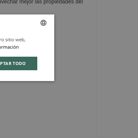
ovechar mejor las propiedades del
olerancia digestiva.
ón avanzada.
ro sitio web,
SPANISH
ormación
ENGLISH
PTAR TODO