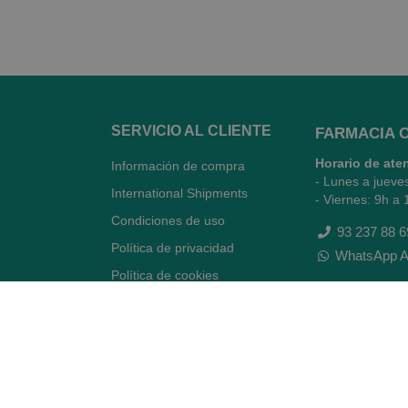
SERVICIO AL CLIENTE
FARMACIA 
Horario de ate
Información de compra
- Lunes a jueve
International Shipments
- Viernes: 9h a 
Condiciones de uso
93 237 88 6
Política de privacidad
WhatsApp A
Política de cookies
Quiénes somos
Contacto
Desiste del contrato