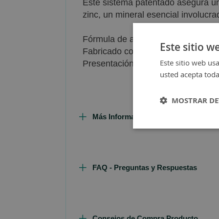
Este sistema patentado asegura un
zinc, un mineral esencial involucr
Fórmula de alta calidad, ideal para
Este sitio w
Fabricado con estándares de purez
Este sitio web usa
Presentación en formato cómodo pa
usted acepta toda
MOSTRAR DE
Más Información
FAQ - Preguntas y Respuestas
Consejos de Compra Producto