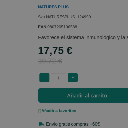
NATURES PLUS
NATURESPLUS_124990
EAN
:
0807205106588
Favorece el sistema inmunológico y la s
17,75 €
Special
Price
19,72 €
-
+
Añadir a favoritos
Envío gratis compras +60€