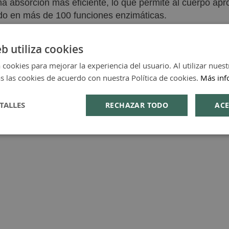
a absorción más eficiente, lo que permite al cuerpo apr
ado en más de 100 funciones enzimáticas.
 personas que buscan eficacia, absorción garantizada y t
eb utiliza cookies
a y seguridad, respaldado por la experiencia en nutrici
 cookies para mejorar la experiencia del usuario. Al utilizar nuest
ra una suplementación práctica y efectiva.
s las cookies de acuerdo con nuestra Política de cookies.
Más inf
TALLES
RECHAZAR TODO
ACE