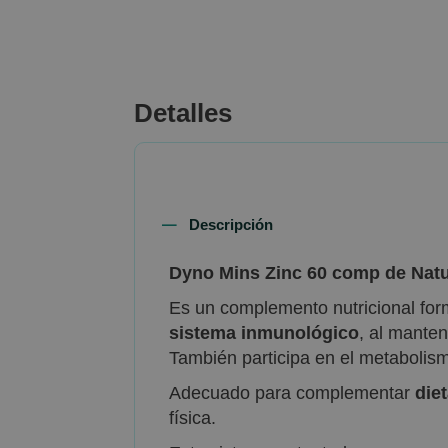
beginning
of
the
images
gallery
Detalles
Descripción
Dyno Mins Zinc 60 comp de Natu
Es un complemento nutricional for
sistema inmunológico
, al mante
También participa en el metabolismo
Adecuado para complementar
die
física.