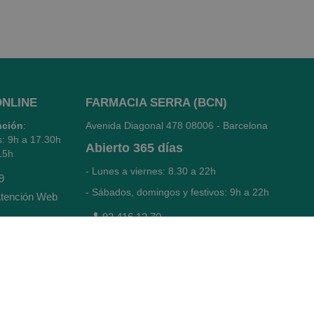
ONLINE
FARMACIA SERRA (BCN)
nción
:
Avenida Diagonal 478
08006 - Barcelona
s: 9h a 17.30h
Abierto
365 días
15h
- Lunes a viernes: 8.30 a 22h
9
- Sábados, domingos y festivos: 9h a 22h
tención Web
93 416 12 70
WhatsApp Pedidos Farmacia
Titular: Juan María Serra Mandri
Nº de Colegiado: 4473 (COFB)