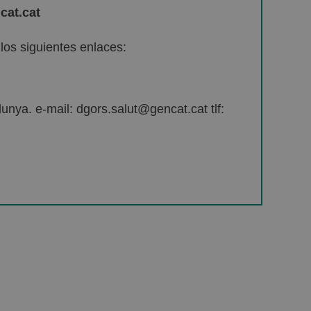
cat.cat
os siguientes enlaces:
unya. e-mail: dgors.salut@gencat.cat tlf: