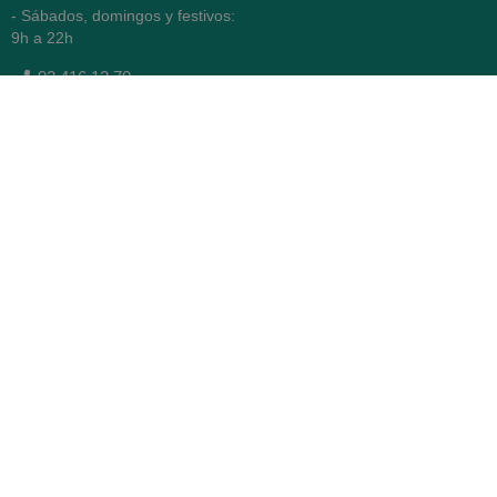
- Sábados, domingos y festivos:
9h a 22h
93 416 12 70
WhatsApp Pedidos
Farmacia
Titular: Juan María Serra
Mandri
Nº de Colegiado: 4473 (COFB)
CIF: 46.316.032-N
Código oficial de Farmacia:
F0800646
Avenida Diagonal 478,
(esquina con Vía Augusta)
- Barcelona