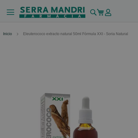
Buscar
Mi carrito
Inicio
Eleuterococo extracto natural 50ml Fórmula XXI - Soria Natural
Skip
to
the
end
of
the
images
gallery