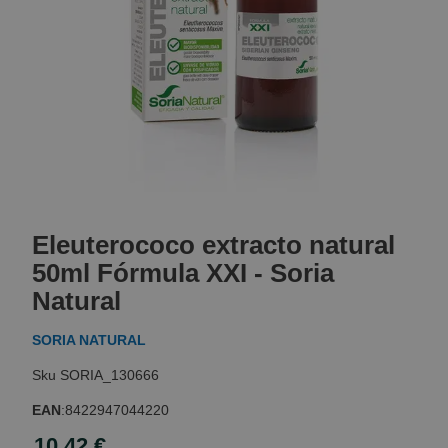
Skip
to
Eleuterococo extracto natural
the
beginning
50ml Fórmula XXI - Soria
of
Natural
the
images
SORIA NATURAL
gallery
SORIA_130666
EAN
:
8422947044220
10,42 €
Special