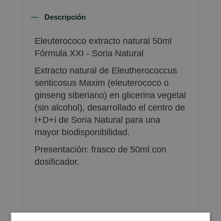
Descripción
Eleuterococo extracto natural 50ml
Fórmula XXI - Soria Natural
Extracto natural de Eleutherococcus
senticosus Maxim (eleuterococo o
ginseng siberiano) en glicerina vegetal
(sin alcohol), desarrollado el centro de
I+D+i de Soria Natural para una
mayor biodisponibilidad.
Presentación: frasco de 50ml con
dosificador.