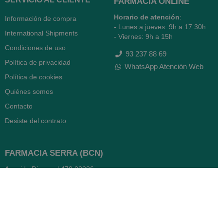
FARMACIA ONLINE
Horario de atención
:
Información de compra
- Lunes a jueves: 9h a 17.30h
International Shipments
- Viernes: 9h a 15h
Condiciones de uso
93 237 88 69
Política de privacidad
WhatsApp Atención Web
Política de cookies
Quiénes somos
Contacto
Desiste del contrato
FARMACIA SERRA (BCN)
Avenida Diagonal 478
08006 -
Barcelona
Abierto
365 días
- Lunes a viernes: 8.30 a 22h