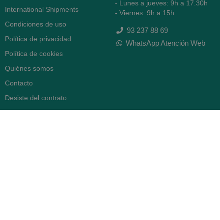
- Lunes a jueves: 9h a 17.30h
International Shipments
- Viernes: 9h a 15h
Condiciones de uso
93 237 88 69
Política de privacidad
WhatsApp Atención Web
Política de cookies
Quiénes somos
Contacto
Desiste del contrato
FARMACIA SERRA (BCN)
Avenida Diagonal 478
08006 -
Barcelona
Abierto
365 días
- Lunes a viernes: 8.30 a 22h
- Sábados, domingos y festivos:
9h a 22h