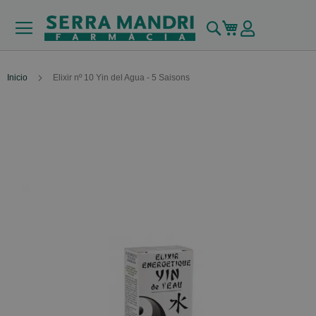
Buscar
Mi carrito
Inicio
Elixir nº 10 Yin del Agua - 5 Saisons
Skip
to
the
end
of
the
images
gallery