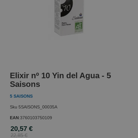
Skip
to
Elixir nº 10 Yin del Agua - 5
the
beginning
Saisons
of
the
5 SAISONS
images
gallery
5SAISONS_00035A
EAN
:
3760103750109
20,57 €
Special
Price
22,85 €