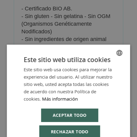
- Certificado BIO AB.
- Sin gluten - Sin gelatina - Sin OGM
(Organismos Genéticamente
Nodificados)
- Sin ingredientes de origen animal
- Se utilizan plantas silvestres o o
procedentes de cultivos orgánicos.
Este sitio web utiliza cookies
Presentación: frasco de 50ml
Este sitio web usa cookies para mejorar la
SPANISH
experiencia del usuario. Al utilizar nuestro
ENGLISH
sitio web, usted acepta todas las cookies
de acuerdo con nuestra Política de
cookies.
Más información
Más Información
ACEPTAR TODO
RECHAZAR TODO