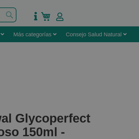
Buscar
Mi carrito
Más categorías
Consejo Salud Natural
l Glycoperfect
so 150ml -