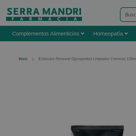
Complementos Alimenticios
Homeopatía
Inicio
Endocare Renewal Glycoperfect Limpiador Cremoso 150ml
Skip
to
the
end