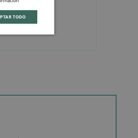
ormación
ENGLISH
PTAR TODO