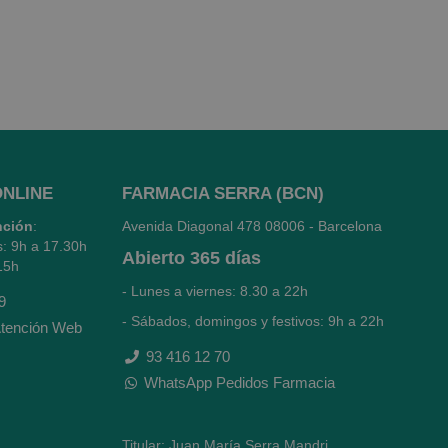
ONLINE
FARMACIA SERRA (BCN)
nción
:
Avenida Diagonal 478
08006 - Barcelona
s: 9h a 17.30h
Abierto
365 días
15h
- Lunes a viernes: 8.30 a 22h
9
- Sábados, domingos y festivos: 9h a 22h
tención Web
93 416 12 70
WhatsApp Pedidos Farmacia
Titular: Juan María Serra Mandri