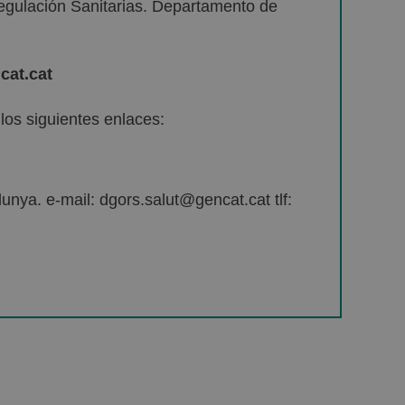
egulación Sanitarias. Departamento de
cat.cat
os siguientes enlaces:
unya. e-mail: dgors.salut@gencat.cat tlf: