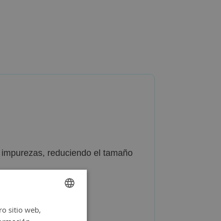
ndo impurezas, reduciendo el tamaño
ro sitio web,
SPANISH