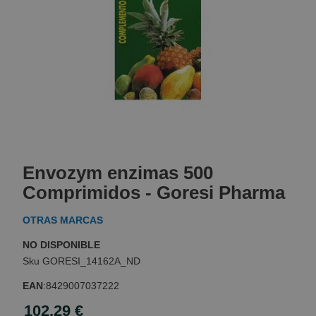
Skip
to
Envozym enzimas 500
the
beginning
Comprimidos - Goresi Pharma
of
the
OTRAS MARCAS
images
gallery
NO DISPONIBLE
GORESI_14162A_ND
EAN
:
8429007037222
102,29 €