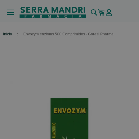
Buscar
Mi carrito
Inicio
Envozym enzimas 500 Comprimidos - Goresi Pharma
Skip
to
the
end
of
the
images
gallery