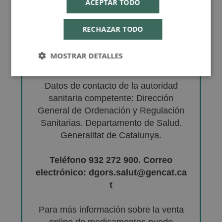
ACEPTAR TODO
RECHAZAR TODO
MOSTRAR DETALLES
VENTA DE MEDICAMENTOS
Datos de contacto de la autoridad
sanitaria competente: Dirección
General de Ordenación y Regulación
Sanitarias. Departamento de Salud.
Generalitat de Catalunya.
Teléfono 932 272 900. Correo
electrónico: dgors.salut@gencat.ca
t
Para más información sobre la venta
online de medicamentos puede