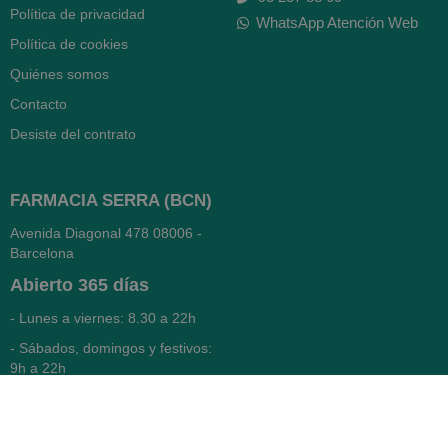
Política de privacidad
WhatsApp Atención Web
Política de cookies
Quiénes somos
Contacto
Desiste del contrato
FARMACIA SERRA (BCN)
Avenida Diagonal 478
08006 -
Barcelona
Abierto
365 días
- Lunes a viernes: 8.30 a 22h
- Sábados, domingos y festivos:
9h a 22h
93 416 12 70
WhatsApp Pedidos