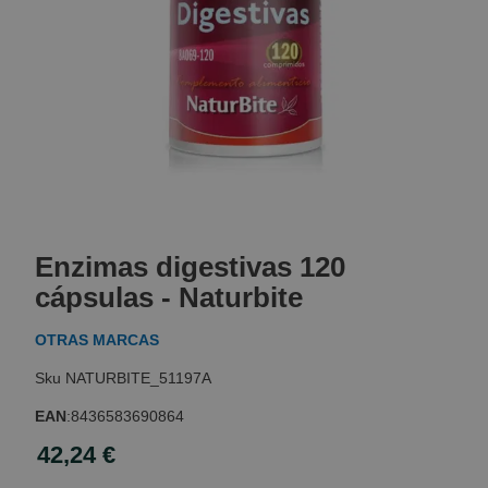
Skip
to
Enzimas digestivas 120
the
beginning
cápsulas - Naturbite
of
the
OTRAS MARCAS
images
gallery
NATURBITE_51197A
EAN
:
8436583690864
42,24 €