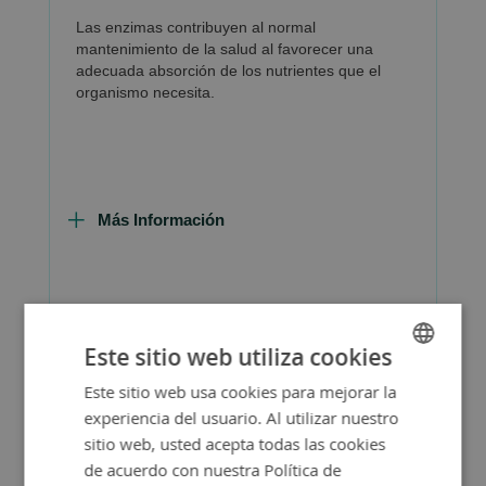
Las enzimas contribuyen al normal
mantenimiento de la salud al favorecer una
adecuada absorción de los nutrientes que el
organismo necesita.
Más Información
Consejos de Compra Producto
Este sitio web utiliza cookies
Este sitio web usa cookies para mejorar la
SPANISH
experiencia del usuario. Al utilizar nuestro
ENGLISH
sitio web, usted acepta todas las cookies
de acuerdo con nuestra Política de