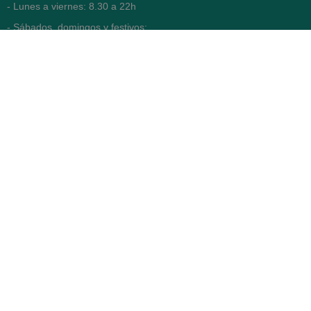
- Lunes a viernes: 8.30 a 22h
- Sábados, domingos y festivos:
9h a 22h
93 416 12 70
WhatsApp Pedidos
Farmacia
Titular: Juan María Serra
Mandri
Nº de Colegiado: 4473 (COFB)
CIF: 46.316.032-N
Código oficial de Farmacia:
F0800646
Avenida Diagonal 478,
(esquina con Vía Augusta)
- Barcelona