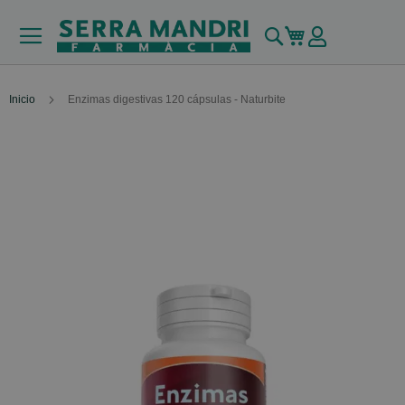
Buscar
Mi carrito
Inicio
Enzimas digestivas 120 cápsulas - Naturbite
Skip
to
the
end
of
the
images
gallery