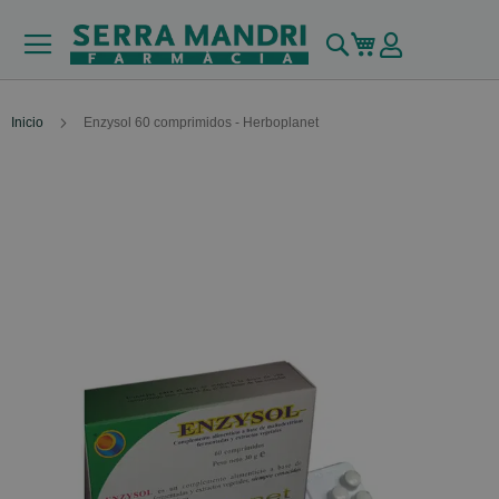
Buscar
Mi carrito
Inicio
Enzysol 60 comprimidos - Herboplanet
Skip
to
the
end
of
the
images
gallery