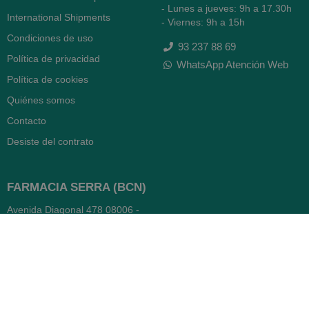
- Lunes a jueves: 9h a 17.30h
International Shipments
- Viernes: 9h a 15h
Condiciones de uso
93 237 88 69
Política de privacidad
WhatsApp Atención Web
Política de cookies
Quiénes somos
Contacto
Desiste del contrato
FARMACIA SERRA (BCN)
Avenida Diagonal 478
08006 -
Barcelona
Abierto
365 días
- Lunes a viernes: 8.30 a 22h
- Sábados, domingos y festivos:
9h a 22h