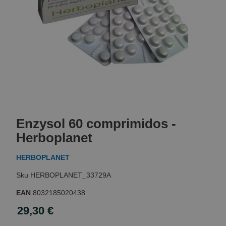
Skip
to
Enzysol 60 comprimidos -
the
beginning
Herboplanet
of
the
HERBOPLANET
images
gallery
HERBOPLANET_33729A
EAN
:
8032185020438
29,30 €