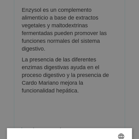
Enzysol es un complemento
alimenticio a base de extractos
vegetales y maltodextrinas
fermentadas pueden promover las
funciones normales del sistema
digestivo.
La presencia de las diferentes
enzimas digestivas ayuda en el
proceso digestivo y la presencia de
Cardo Mariano mejora la
funcionalidad hepática.
Más Información