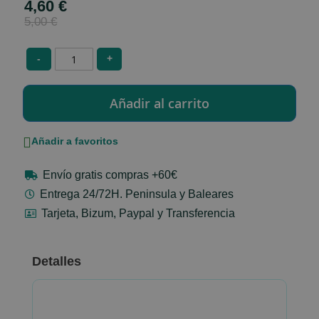
4,60 €
Special
Price
5,00 €
-
+
Añadir a favoritos
Envío gratis compras +60€
Entrega 24/72H. Peninsula y Baleares
Tarjeta, Bizum, Paypal y Transferencia
Detalles