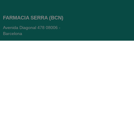
FARMACIA SERRA (BCN)
Avenida Diagonal 478
08006 -
Barcelona
Abierto
365 días
- Lunes a viernes: 8.30 a 22h
- Sábados, domingos y festivos:
9h a 22h
93 416 12 70
WhatsApp Pedidos
Farmacia
Titular: Juan María Serra
Mandri
Nº de Colegiado: 4473 (COFB)