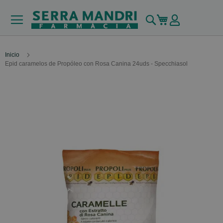
Buscar
Mi carrito
Inicio
Epid caramelos de Propóleo con Rosa Canina 24uds - Specchiasol
Skip
to
the
end
of
the
images
gallery