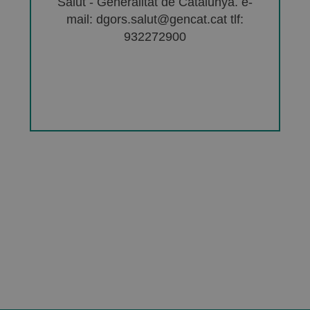
Salut - Generalitat de Catalunya. e-
mail: dgors.salut@gencat.cat tlf:
932272900