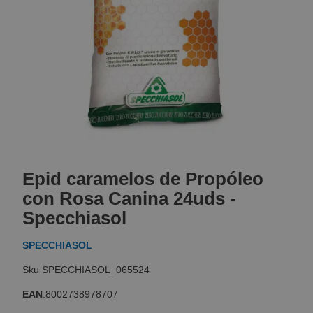
Skip
to
Epid caramelos de Propóleo
the
beginning
con Rosa Canina 24uds -
of
Specchiasol
the
images
SPECCHIASOL
gallery
SPECCHIASOL_065524
EAN
:
8002738978707