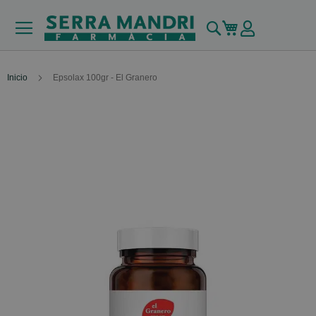
Buscar
Mi carrito
Inicio
Epsolax 100gr - El Granero
Skip
to
the
end
of
the
images
gallery