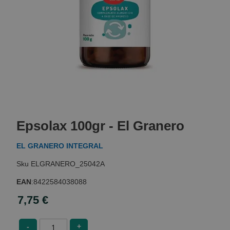
Skip
to
Epsolax 100gr - El Granero
the
beginning
EL GRANERO INTEGRAL
of
the
ELGRANERO_25042A
images
gallery
EAN
:
8422584038088
7,75 €
-
+