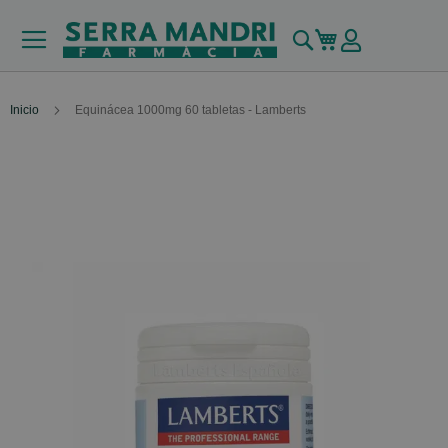
Buscar
Mi carrito
Inicio
Equinácea 1000mg 60 tabletas - Lamberts
Skip
to
the
end
of
the
images
gallery