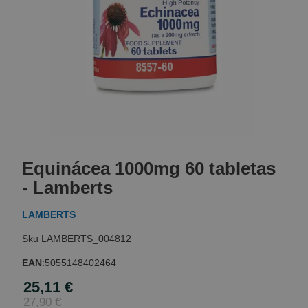
Skip
to
Equinácea 1000mg 60 tabletas
the
beginning
- Lamberts
of
the
LAMBERTS
images
gallery
LAMBERTS_004812
EAN
:
5055148402464
25,11 €
Special
Price
27,90 €