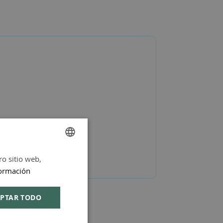
ro sitio web,
SPANISH
ormación
ENGLISH
PTAR TODO