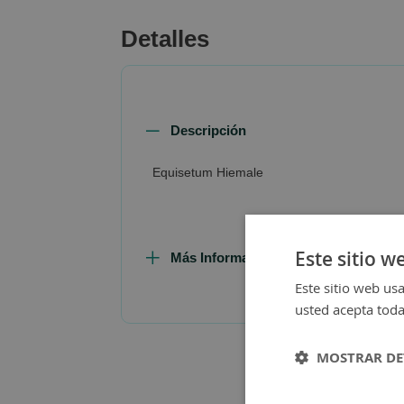
beginning
of
Detalles
the
images
gallery
Descripción
Equisetum Hiemale
Este sitio w
Más Información
Este sitio web usa
usted acepta toda
MOSTRAR DE