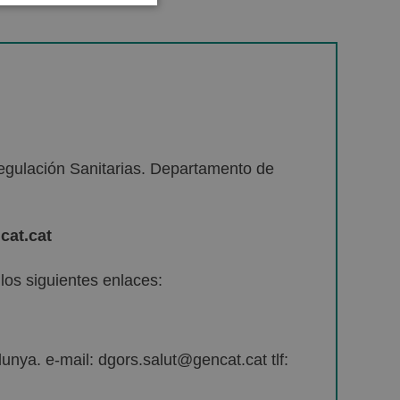
egulación Sanitarias. Departamento de
cat.cat
os siguientes enlaces:
unya. e-mail: dgors.salut@gencat.cat tlf: