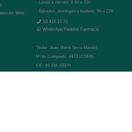
- Lunes a viernes: 8.30 a 22h
9
- Sábados, domingos y festivos: 9h a 22h
tención Web
93 416 12 70
WhatsApp Pedidos Farmacia
Titular: Juan María Serra Mandri
Nº de Colegiado: 4473 (COFB)
CIF: 46.316.032-N
Código oficial de Farmacia: F0800646