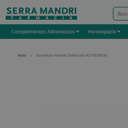
Complementos Alimenticios
Homeopatía
Inicio
Equisetum Hiemale Doble tubo 9CH BOIRON
Skip
to
the
end