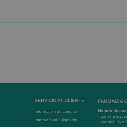
SERVICIO AL CLIENTE
FARMACIA 
Horario de ate
Información de compra
- Lunes a jueve
International Shipments
- Viernes: 9h a 