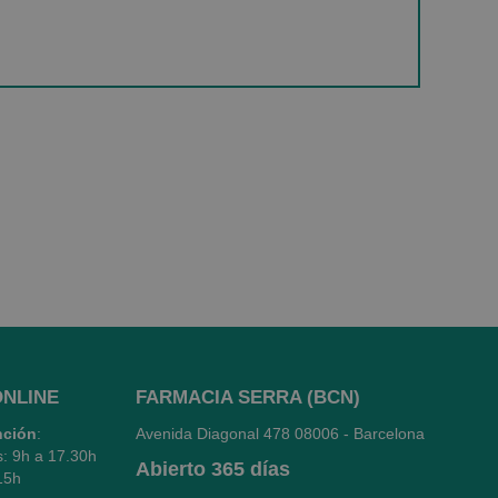
ONLINE
FARMACIA SERRA (BCN)
nción
:
Avenida Diagonal 478
08006 - Barcelona
s: 9h a 17.30h
Abierto
365 días
15h