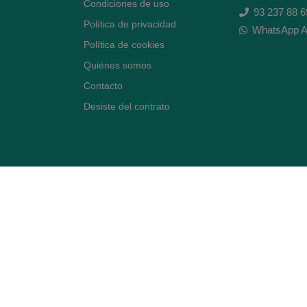
Condiciones de uso
93 237 88 6
Política de privacidad
WhatsApp A
Política de cookies
Quiénes somos
Contacto
Desiste del contrato
Avenida Diagonal 478,
(esquina con Vía Augusta)
- Barcelona
BLOG ARTE FARMACÉUTICO