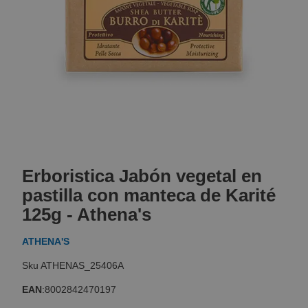
Skip
to
Erboristica Jabón vegetal en
the
beginning
pastilla con manteca de Karité
of
125g - Athena's
the
images
ATHENA'S
gallery
ATHENAS_25406A
EAN
:
8002842470197