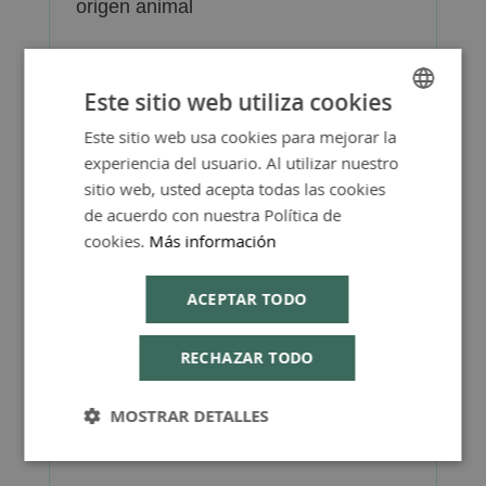
origen animal
Este sitio web utiliza cookies
Este sitio web usa cookies para mejorar la
SPANISH
Más Información
experiencia del usuario. Al utilizar nuestro
ENGLISH
sitio web, usted acepta todas las cookies
de acuerdo con nuestra Política de
cookies.
Más información
FAQ - Preguntas y Respuestas
ACEPTAR TODO
RECHAZAR TODO
MOSTRAR DETALLES
Consejos de Compra Producto