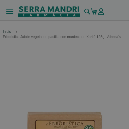
Buscar
Mi carrito
Inicio
Erboristica Jabón vegetal en pastilla con manteca de Karité 125g - Athena's
Skip
to
the
end
of
the
images
gallery