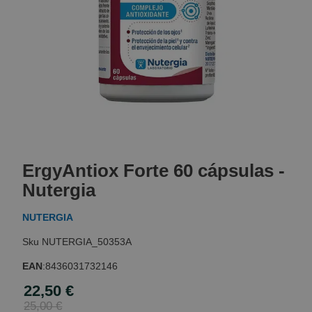
Skip
to
ErgyAntiox Forte 60 cápsulas -
the
beginning
Nutergia
of
the
NUTERGIA
images
gallery
NUTERGIA_50353A
EAN
:
8436031732146
22,50 €
Special
Price
25,00 €