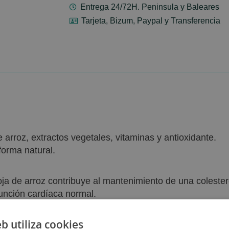
Entrega 24/72H. Peninsula y Baleares
Tarjeta, Bizum, Paypal y Transferencia
 arroz, extractos vegetales, vitaminas y antioxidante.
forma natural.
oja de arroz contribuye al mantenimiento de una colestero
unción cardíaca normal.
ibuyen al metabolismo normal de la homocisteína.
 contribuyen a proteger las células del estrés oxidativo.
eb utiliza cookies