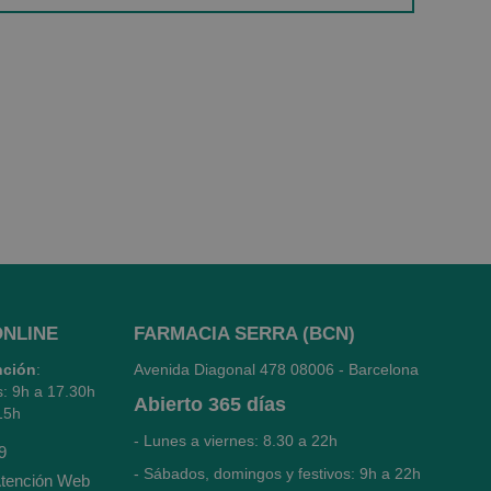
ONLINE
FARMACIA SERRA (BCN)
nción
:
Avenida Diagonal 478
08006 - Barcelona
s: 9h a 17.30h
Abierto
365 días
15h
- Lunes a viernes: 8.30 a 22h
9
- Sábados, domingos y festivos: 9h a 22h
tención Web