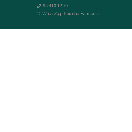
93 416 12 70
WhatsApp Pedidos Farmacia
Titular: Juan María Serra Mandri
Nº de Colegiado: 4473 (COFB)
CIF: 46.316.032-N
Código oficial de Farmacia: F0800646