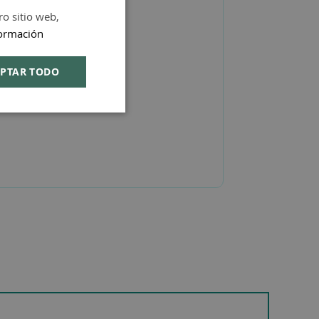
ro sitio web,
SPANISH
ormación
ENGLISH
PTAR TODO