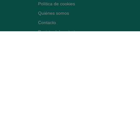
Política de cookies
Quiénes somos
Contacto
Desiste del contrato
Avenida Diagonal 478,
(esquina con Vía Augusta)
- Barcelona
BLOG ARTE FARMACÉUTICO