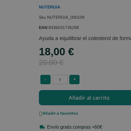
NUTERGIA
NUTERGIA_000109
EAN
:
8436031736298
Ayuda a equilibrar el colesterol de form
18,00 €
Special
Price
20,00 €
-
+
Añadir a favoritos
Envío gratis compras +60€