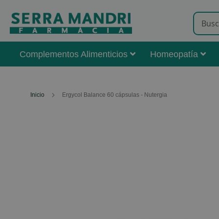
Complementos Alimenticios
Homeopatía
Inicio
Ergycol Balance 60 cápsulas - Nutergia
Skip
to
the
end