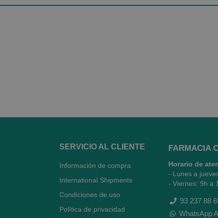
SERVICIO AL CLIENTE
FARMACIA 
Horario de ate
Información de compra
- Lunes a jueve
International Shipments
- Viernes: 9h a 
Condiciones de uso
93 237 88 6
Política de privacidad
WhatsApp A