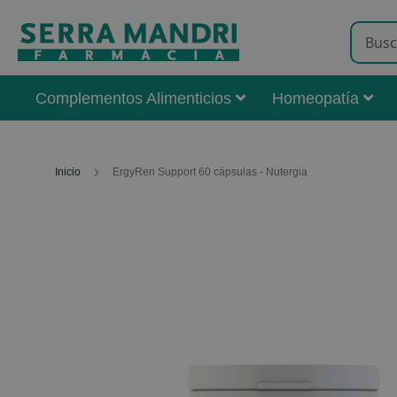
Complementos Alimenticios
Homeopatía
Inicio
ErgyRen Support 60 cápsulas - Nutergia
Skip
to
the
end