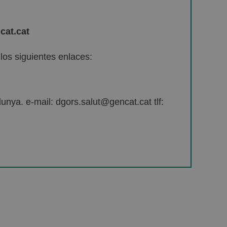
cat.cat
os siguientes enlaces:
unya. e-mail: dgors.salut@gencat.cat tlf: