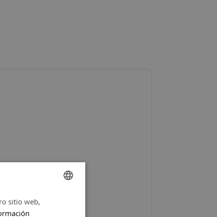
ro sitio web,
SPANISH
ormación
ENGLISH