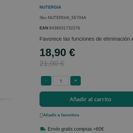
NUTERGIA
NUTERGIA_55704A
EAN
:
8436031732276
Favorece las funciones de eliminación r
18,90 €
Special
Price
21,00 €
-
+
Añadir a favoritos
Envío gratis compras +60€