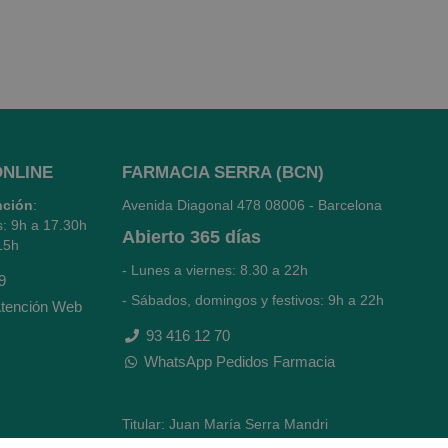
ONLINE
FARMACIA SERRA (BCN)
nción
:
Avenida Diagonal 478
08006 - Barcelona
s: 9h a 17.30h
Abierto
365 días
15h
- Lunes a viernes: 8.30 a 22h
9
- Sábados, domingos y festivos: 9h a 22h
tención Web
93 416 12 70
WhatsApp Pedidos Farmacia
Titular: Juan María Serra Mandri