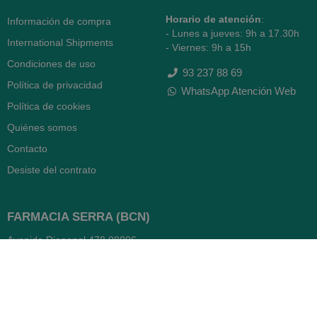
Horario de atención
:
Información de compra
- Lunes a jueves: 9h a 17.30h
International Shipments
- Viernes: 9h a 15h
Condiciones de uso
93 237 88 69
Política de privacidad
WhatsApp Atención Web
Política de cookies
Quiénes somos
Contacto
Desiste del contrato
FARMACIA SERRA (BCN)
Avenida Diagonal 478
08006 -
Barcelona
Abierto
365 días
- Lunes a viernes: 8.30 a 22h