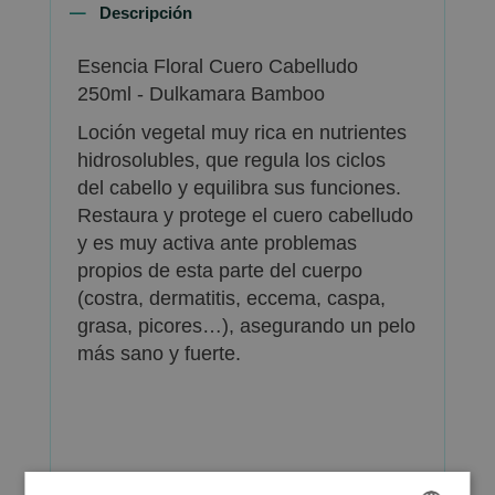
Descripción
Esencia Floral Cuero Cabelludo
250ml - Dulkamara Bamboo
Loción vegetal muy rica en nutrientes
hidrosolubles, que regula los ciclos
del cabello y equilibra sus funciones.
Restaura y protege el cuero cabelludo
y es muy activa ante problemas
propios de esta parte del cuerpo
(costra, dermatitis, eccema, caspa,
grasa, picores…), asegurando un pelo
más sano y fuerte.
Más Información