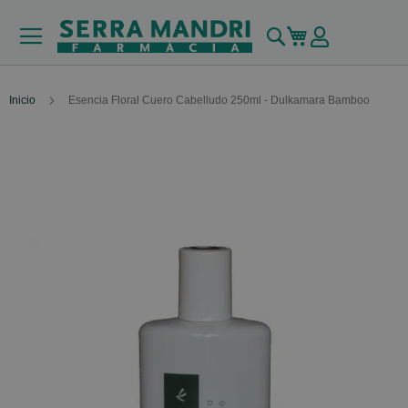
Buscar
Mi carrito
Inicio
Esencia Floral Cuero Cabelludo 250ml - Dulkamara Bamboo
Skip
to
the
end
of
the
images
gallery