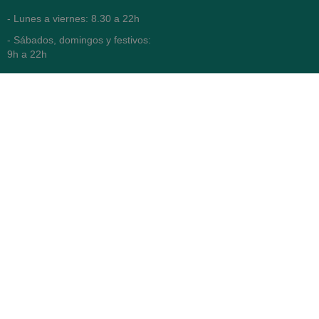
- Lunes a viernes: 8.30 a 22h
- Sábados, domingos y festivos:
9h a 22h
93 416 12 70
WhatsApp Pedidos
Farmacia
Titular: Juan María Serra
Mandri
Nº de Colegiado: 4473 (COFB)
CIF: 46.316.032-N
Código oficial de Farmacia:
F0800646
Avenida Diagonal 478,
(esquina con Vía Augusta)
- Barcelona