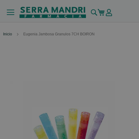
Buscar
Mi carrito
Inicio
Eugenia Jambosa Granulos 7CH BOIRON
Skip
to
the
end
of
the
images
gallery