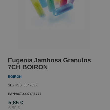
Skip
to
Eugenia Jambosa Granulos
the
beginning
7CH BOIRON
of
the
BOIRON
images
gallery
HSB_554769X
EAN
:
8470007461777
5,85 €
Special
Price
6,50 €