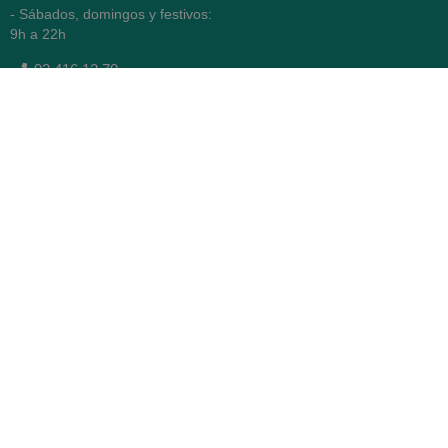
- Sábados, domingos y festivos:
9h a 22h
93 416 12 70
WhatsApp Pedidos
Farmacia
Titular: Juan María Serra
Mandri
Nº de Colegiado: 4473 (COFB)
CIF: 46.316.032-N
Código oficial de Farmacia:
F0800646
Avenida Diagonal 478,
(esquina con Vía Augusta)
- Barcelona