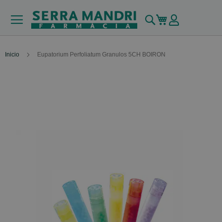
Buscar
Mi carrito
Inicio
Eupatorium Perfoliatum Granulos 5CH BOIRON
Skip
to
the
end
of
the
images
gallery