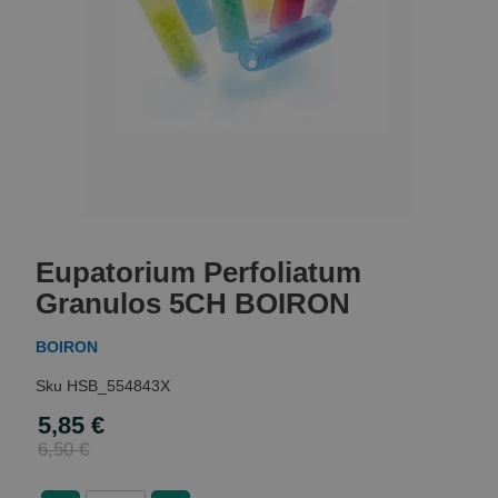
Skip
to
Eupatorium Perfoliatum
the
beginning
Granulos 5CH BOIRON
of
the
BOIRON
images
gallery
HSB_554843X
5,85 €
Special
Price
6,50 €