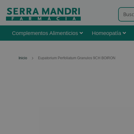
Complementos Alimenticios
Homeopatía
Inicio
Eupatorium Perfoliatum Granulos 9CH BOIRON
Skip
to
the
end