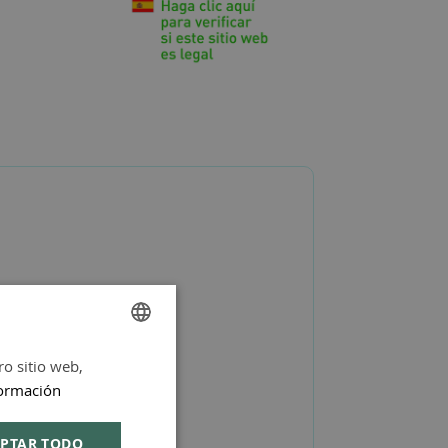
ro sitio web,
SPANISH
ormación
ENGLISH
PTAR TODO