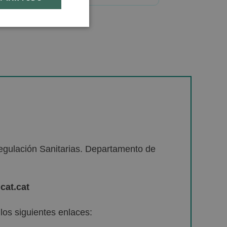
egulación Sanitarias. Departamento de
cat.cat
os siguientes enlaces: