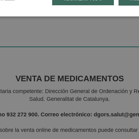
VENTA DE MEDICAMENTOS
nitaria competente: Dirección General de Ordenación y R
Salud. Generalitat de Catalunya.
no 932 272 900. Correo electrónico: dgors.salut@gen
sobre la venta online de medicamentos puede consultar l