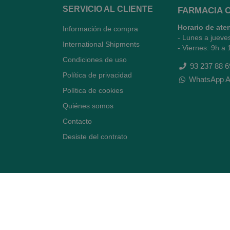
SERVICIO AL CLIENTE
FARMACIA 
Horario de ate
Información de compra
- Lunes a jueve
International Shipments
- Viernes: 9h a 
Condiciones de uso
93 237 88 6
Política de privacidad
WhatsApp A
Política de cookies
Quiénes somos
Contacto
Desiste del contrato
Avenida Diagonal 478,
(esquina con Vía Augusta)
- Barcelona