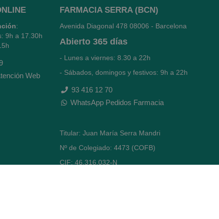
ONLINE
FARMACIA SERRA (BCN)
nción
:
Avenida Diagonal 478
08006 - Barcelona
s: 9h a 17.30h
Abierto
365 días
15h
- Lunes a viernes: 8.30 a 22h
9
- Sábados, domingos y festivos: 9h a 22h
tención Web
93 416 12 70
WhatsApp Pedidos Farmacia
Titular: Juan María Serra Mandri
Nº de Colegiado: 4473 (COFB)
CIF: 46.316.032-N
Código oficial de Farmacia: F0800646