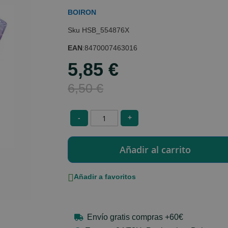
BOIRON
HSB_554876X
EAN
:
8470007463016
5,85 €
Special
Price
6,50 €
-
+
Añadir a favoritos
Envío gratis compras +60€