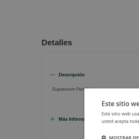
beginning
of
the
images
gallery
Detalles
Descripción
Eupatorium Perfoliatum
Este sitio w
Este sitio web usa
Más Información
usted acepta toda
MOSTRAR DE