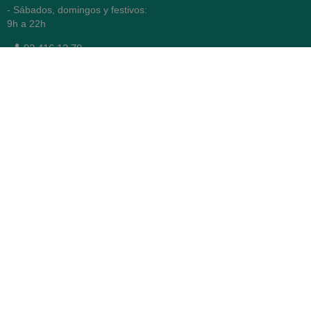
- Sábados, domingos y festivos:
9h a 22h
93 416 12 70
WhatsApp Pedidos
Farmacia
Titular: Juan María Serra
Mandri
Nº de Colegiado: 4473 (COFB)
CIF: 46.316.032-N
Código oficial de Farmacia:
F0800646
Avenida Diagonal 478,
(esquina con Vía Augusta)
- Barcelona