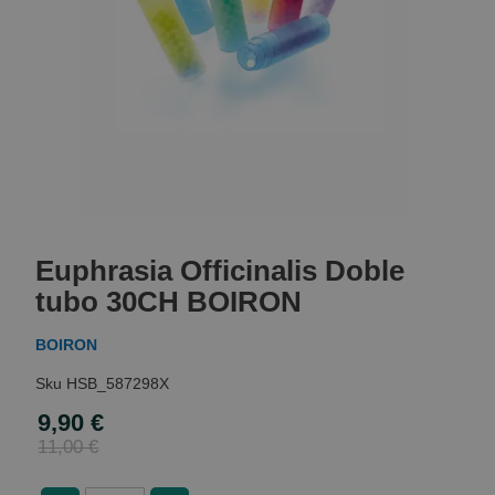
Skip
to
Euphrasia Officinalis Doble
the
beginning
tubo 30CH BOIRON
of
the
BOIRON
images
gallery
HSB_587298X
9,90 €
Special
Price
11,00 €