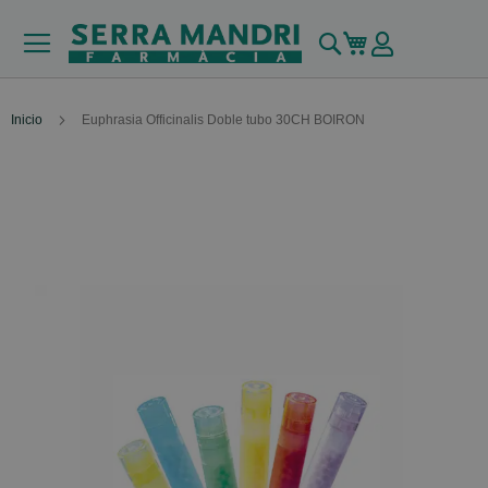
Buscar
Mi carrito
Inicio
Euphrasia Officinalis Doble tubo 30CH BOIRON
Skip
to
the
end
of
the
images
gallery