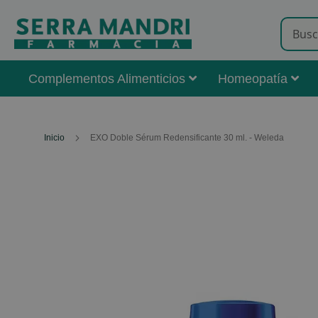
Complementos Alimenticios
Homeopatía
Inicio
EXO Doble Sérum Redensificante 30 ml. - Weleda
Skip
to
the
end