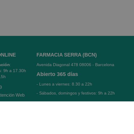
ONLINE
FARMACIA SERRA (BCN)
nción
:
Avenida Diagonal 478
08006 - Barcelona
s: 9h a 17.30h
Abierto
365 días
15h
- Lunes a viernes: 8.30 a 22h
9
- Sábados, domingos y festivos: 9h a 22h
tención Web
93 416 12 70
WhatsApp Pedidos Farmacia
Titular: Juan María Serra Mandri