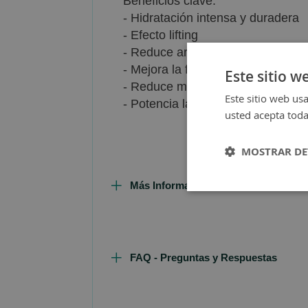
Beneficios clave:
- Hidratación intensa y duradera
- Efecto lifting
- Reduce arrugas
- Mejora la firmeza y elasticidad
Este sitio w
- Reduce manchas y mejora la unif
Este sitio web usa
- Potencia la producción de colág
usted acepta toda
MOSTRAR DE
Más Información
FAQ - Preguntas y Respuestas