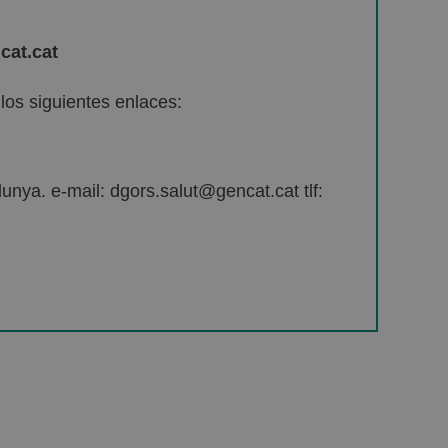
cat.cat
os siguientes enlaces:
unya. e-mail: dgors.salut@gencat.cat tlf: