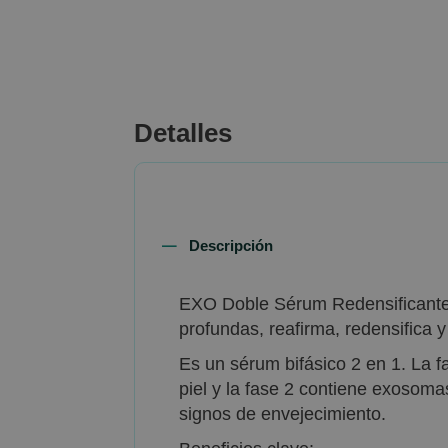
beginning
of
the
images
gallery
Detalles
Descripción
EXO Doble Sérum Redensificante 
profundas, reafirma, redensifica y
Es un sérum bifásico 2 en 1. La f
piel y la fase 2 contiene exosoma
signos de envejecimiento.