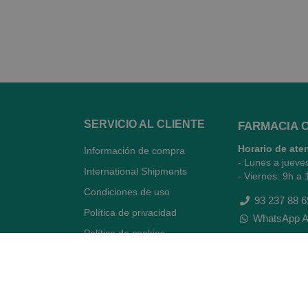
SERVICIO AL CLIENTE
FARMACIA 
Horario de ate
Información de compra
- Lunes a jueve
International Shipments
- Viernes: 9h a 
Condiciones de uso
93 237 88 6
Política de privacidad
WhatsApp A
Política de cookies
Quiénes somos
Contacto
Desiste del contrato