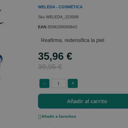
WELEDA - COSMÉTICA
WELEDA_223588
EAN
:
3596200000843
Reafirma, redensifica la piel
35,96 €
Special
Price
39,95 €
-
+
Añadir a favoritos