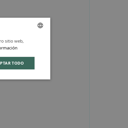
ro sitio web,
SPANISH
ormación
ENGLISH
PTAR TODO