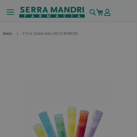
Buscar
Mi carrito
Inicio
F.S.H. Doble tubo 30CH BOIRON
Skip
to
the
end
of
the
images
gallery