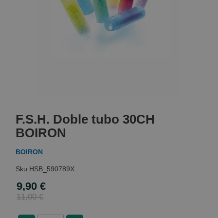
Skip
to
F.S.H. Doble tubo 30CH
the
beginning
BOIRON
of
the
BOIRON
images
gallery
HSB_590789X
9,90 €
Special
Price
11,00 €