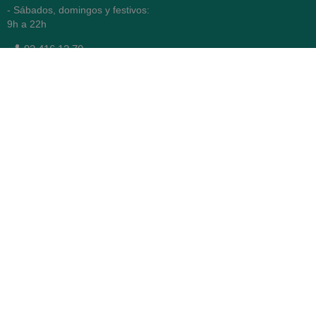
- Sábados, domingos y festivos:
9h a 22h
93 416 12 70
WhatsApp Pedidos
Farmacia
Titular: Juan María Serra
Mandri
Nº de Colegiado: 4473 (COFB)
CIF: 46.316.032-N
Código oficial de Farmacia:
F0800646
Avenida Diagonal 478,
(esquina con Vía Augusta)
- Barcelona