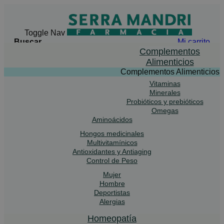
Toggle Nav
Buscar
Mi carrito
Buscar
Complementos
Alimenticios
Complementos Alimenticios
Vitaminas
Advanced Search
Minerales
Probióticos y prebióticos
Buscar
Omegas
Aminoácidos
Hongos medicinales
Multivitamínicos
Antioxidantes y Antiaging
Control de Peso
Mujer
Hombre
Deportistas
Alergias
Homeopatía