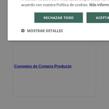
Más Información
acuerdo con nuestra Política de cookies.
Más inform
RECHAZAR TODO
ACEPT
MOSTRAR DETALLES
FAQ - Preguntas y Respuestas
Consejos de Compra Producto