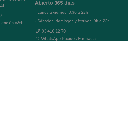
Abierto
365 días
15h
- Lunes a viernes: 8.30 a 22h
9
- Sábados, domingos y festivos: 9h a 22h
tención Web
93 416 12 70
WhatsApp Pedidos Farmacia
Titular: Juan María Serra Mandri
Nº de Colegiado: 4473 (COFB)
CIF: 46.316.032-N
Código oficial de Farmacia: F0800646