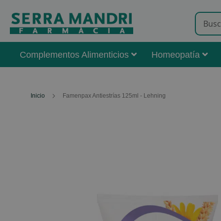
Complementos Alimenticios
Homeopatía
Inicio
Famenpax Antiestrías 125ml - Lehning
Skip
to
the
end