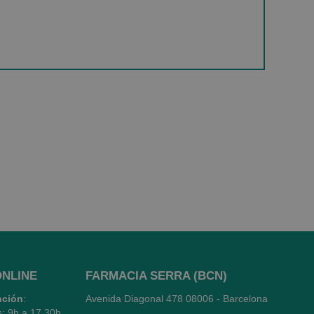
ONLINE
FARMACIA SERRA (BCN)
nción
:
Avenida Diagonal 478
08006 - Barcelona
s: 9h a 17.30h