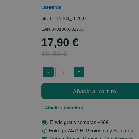
LEHNING
LEHNING_182607
EAN
:
3401360032200
17,90 €
Special
Price
19,89 €
-
+
Añadir a favoritos
Envío gratis compras +60€
Entrega 24/72H. Peninsula y Baleares