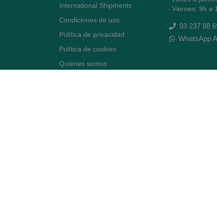
International Shipments
- Viernes: 9h a 
Condiciones de uso
93 237 88 6
Política de privacidad
WhatsApp A
Política de cookies
Quiénes somos
Contacto
Desiste del contrato
Avenida Diagonal 478,
(esquina con Vía Augusta)
- Barcelona