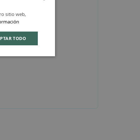
ro sitio web,
SPANISH
ormación
ENGLISH
PTAR TODO