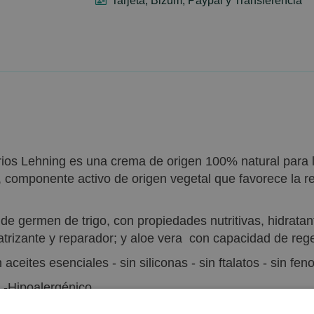
Tarjeta, Bizum, Paypal y Transferencia
ios Lehning es una crema de origen 100% natural para 
, componente activo de origen vegetal que favorece la re
de germen de trigo, con propiedades nutritivas, hidratan
atrizante y reparador; y aloe vera con capacidad de regene
aceites esenciales - sin siliconas - sin ftalatos - sin feno
 -Hipoalergénico.