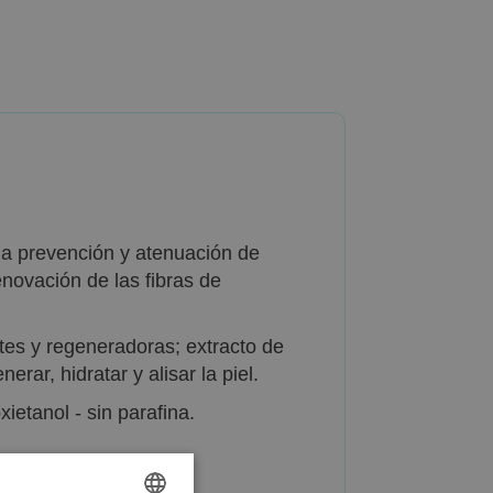
la prevención y atenuación de
novación de las fibras de
tes y regeneradoras; extracto de
rar, hidratar y alisar la piel.
xietanol - sin parafina.