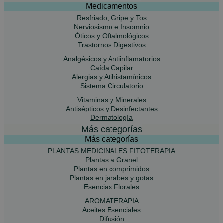
Medicamentos
Resfriado, Gripe y Tos
Nerviosismo e Insomnio
Óticos y Oftalmológicos
Trastornos Digestivos
Analgésicos y Antiinflamatorios
Caída Capilar
Alergias y Atihistamínicos
Sistema Circulatorio
Vitaminas y Minerales
Antisépticos y Desinfectantes
Dermatología
Más categorías
Más categorías
PLANTAS MEDICINALES FITOTERAPIA
Plantas a Granel
Plantas en comprimidos
Plantas en jarabes y gotas
Esencias Florales
AROMATERAPIA
Aceites Esenciales
Difusión