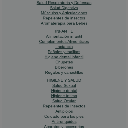
Salud Respiratoria y Defensas
Salud Digestiva
Músculos y Articulaciones
Repelentes de insectos
Aromaterapia para Bebés
INFANTIL
Alimentación infantil
Complementos Alimenticios
Lactancia
Pañales y toallitas
Higiene dental infantil
Chupetes
Biberones
Regalos y canastillas
HIGIENE Y SALUD
Salud Sexual
Higiene dental
Higiene íntima
Salud Ocular
Repelentes de Insectos
Antipiojos
Cuidado para los pies
Antironquidos
Aparatos y accesorios