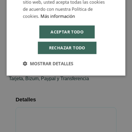
Special Price
sitio web, usted acepta todas las cookies
33,20 €
de acuerdo con nuestra Política de
34,95 €
cookies.
Más información
En stock
FEMMEUP_34992A
ACEPTAR TODO
-
+
RECHAZAR TODO
Añadir a favoritos
MOSTRAR DETALLES
Envío gratis compras +60€
Entrega 24/72H. Peninsula y Baleares
Tarjeta, Bizum, Paypal y Transferencia
Detalles