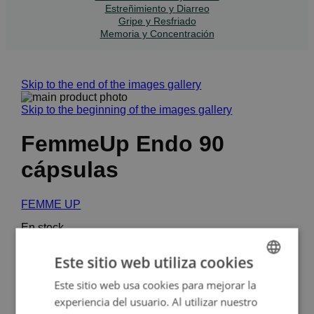
Estreñimiento y Diarreo
Gripe y Resfriado
Memoria y Concentración
Skip to the end of the images gallery
Skip to the beginning of the images gallery
FemmeUp Endo 90
cápsulas
FEMME UP
En stock
FEMMEUP_34992A
Este sitio web utiliza cookies
EAN
:
8436532904172
Este sitio web usa cookies para mejorar la
SPANISH
Dolor menstrual
experiencia del usuario. Al utilizar nuestro
ENGLISH