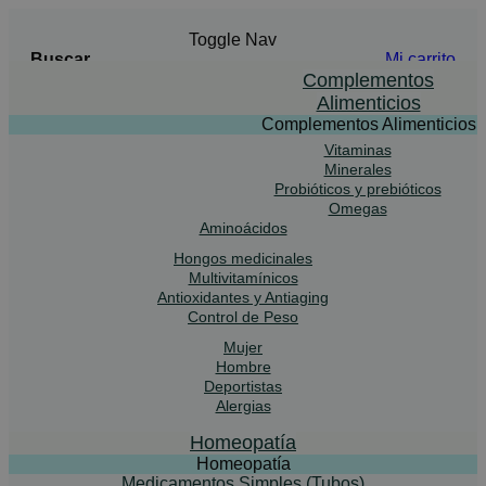
Toggle Nav
Buscar
Mi carrito
Buscar
Complementos
Alimenticios
Complementos Alimenticios
Vitaminas
Advanced Search
Minerales
Probióticos y prebióticos
Buscar
Omegas
Aminoácidos
Hongos medicinales
Multivitamínicos
Antioxidantes y Antiaging
Control de Peso
Mujer
Hombre
Deportistas
Alergias
Homeopatía
Homeopatía
Medicamentos Simples (Tubos)