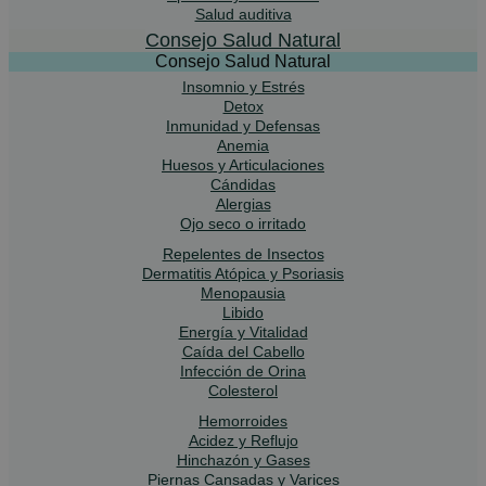
Salud auditiva
Consejo Salud Natural
Consejo Salud Natural
Insomnio y Estrés
Detox
Inmunidad y Defensas
Anemia
Huesos y Articulaciones
Cándidas
Alergias
Ojo seco o irritado
Repelentes de Insectos
Dermatitis Atópica y Psoriasis
Menopausia
Libido
Energía y Vitalidad
Caída del Cabello
Infección de Orina
Colesterol
Hemorroides
Acidez y Reflujo
Hinchazón y Gases
Piernas Cansadas y Varices