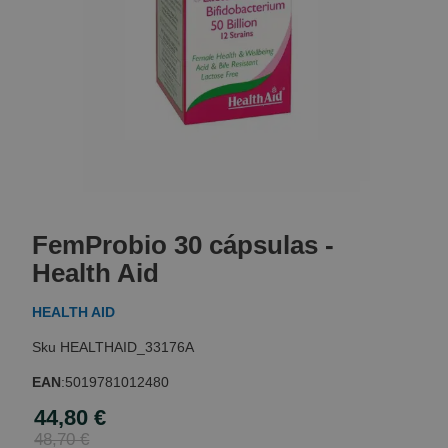
Skip
to
FemProbio 30 cápsulas -
the
beginning
Health Aid
of
the
HEALTH AID
images
gallery
HEALTHAID_33176A
EAN
:
5019781012480
44,80 €
Special
Price
48,70 €