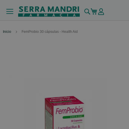
Buscar
Mi carrito
Inicio
FemProbio 30 cápsulas - Health Aid
Skip
to
the
end
of
the
images
gallery