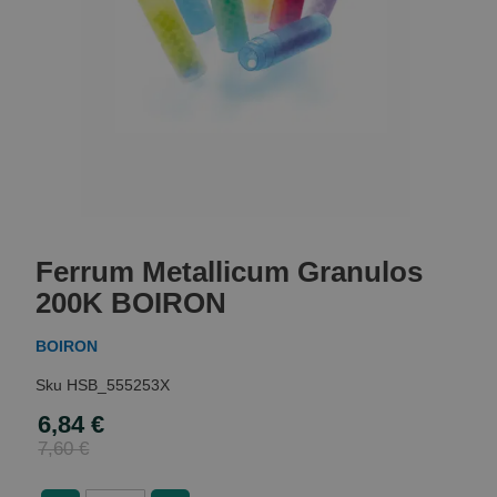
Skip
to
Ferrum Metallicum Granulos
the
beginning
200K BOIRON
of
the
BOIRON
images
gallery
HSB_555253X
6,84 €
Special
Price
7,60 €