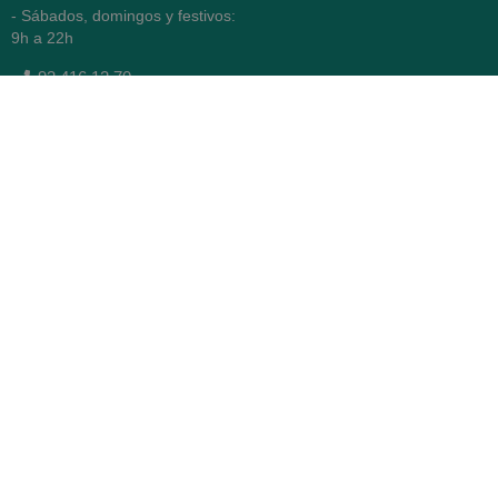
- Sábados, domingos y festivos:
9h a 22h
93 416 12 70
WhatsApp Pedidos
Farmacia
Titular: Juan María Serra
Mandri
Nº de Colegiado: 4473 (COFB)
CIF: 46.316.032-N
Código oficial de Farmacia:
F0800646
Avenida Diagonal 478,
(esquina con Vía Augusta)
- Barcelona