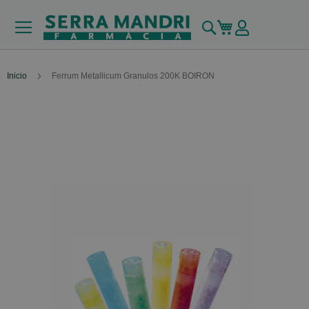
Buscar
Mi carrito
Inicio
Ferrum Metallicum Granulos 200K BOIRON
Skip
to
the
end
of
the
images
gallery