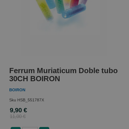
Skip
to
Ferrum Muriaticum Doble tubo
the
beginning
30CH BOIRON
of
the
BOIRON
images
gallery
HSB_551787X
9,90 €
Special
Price
11,00 €