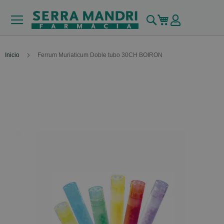
Buscar
Mi carrito
Inicio
Ferrum Muriaticum Doble tubo 30CH BOIRON
Skip
to
the
end
of
the
images
gallery