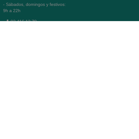
- Sábados, domingos y festivos:
9h a 22h
93 416 12 70
WhatsApp Pedidos
Farmacia
Titular: Juan María Serra
Mandri
Nº de Colegiado: 4473 (COFB)
CIF: 46.316.032-N
Código oficial de Farmacia:
F0800646
Avenida Diagonal 478,
(esquina con Vía Augusta)
- Barcelona