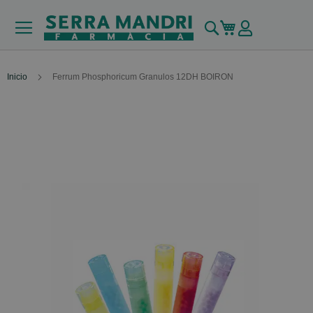
Buscar
Mi carrito
Inicio
Ferrum Phosphoricum Granulos 12DH BOIRON
Skip
to
the
end
of
the
images
gallery