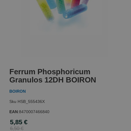
Skip
to
Ferrum Phosphoricum
the
beginning
Granulos 12DH BOIRON
of
the
BOIRON
images
gallery
HSB_555436X
EAN
:
8470007466840
5,85 €
Special
Price
6,50 €