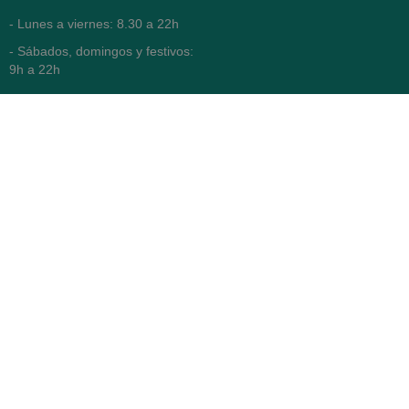
- Lunes a viernes: 8.30 a 22h
- Sábados, domingos y festivos:
9h a 22h
93 416 12 70
WhatsApp Pedidos
Farmacia
Titular: Juan María Serra
Mandri
Nº de Colegiado: 4473 (COFB)
CIF: 46.316.032-N
Código oficial de Farmacia:
F0800646
Avenida Diagonal 478,
(esquina con Vía Augusta)
- Barcelona