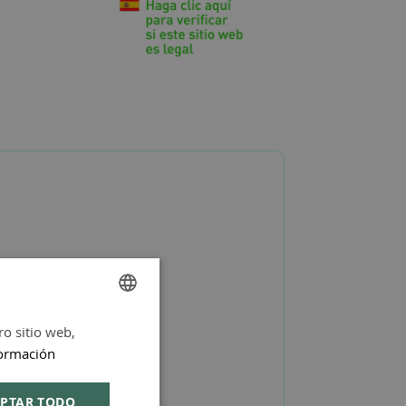
ro sitio web,
SPANISH
ormación
ENGLISH
PTAR TODO