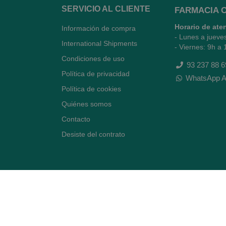
SERVICIO AL CLIENTE
FARMACIA 
Horario de ate
Información de compra
- Lunes a jueve
International Shipments
- Viernes: 9h a 
Condiciones de uso
93 237 88 6
Política de privacidad
WhatsApp A
Política de cookies
Quiénes somos
Contacto
Desiste del contrato
Avenida Diagonal 478,
(esquina con Vía Augusta)
- Barcelona