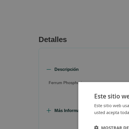
beginning
of
the
images
gallery
Detalles
Descripción
Ferrum Phosphoricum
Este sitio w
Este sitio web usa
Más Información
usted acepta toda
MOSTRAR DE