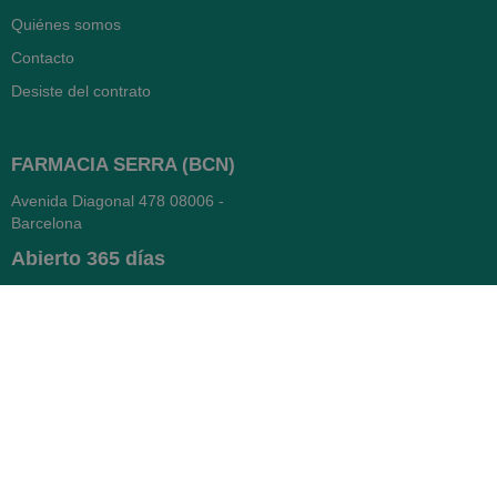
Quiénes somos
Contacto
Desiste del contrato
FARMACIA SERRA (BCN)
Avenida Diagonal 478
08006 -
Barcelona
Abierto
365 días
- Lunes a viernes: 8.30 a 22h
- Sábados, domingos y festivos:
9h a 22h
93 416 12 70
WhatsApp Pedidos
Farmacia