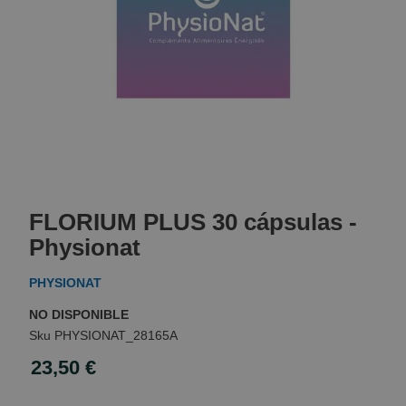
Skip
to
FLORIUM PLUS 30 cápsulas -
the
beginning
Physionat
of
the
PHYSIONAT
images
gallery
NO DISPONIBLE
PHYSIONAT_28165A
23,50 €