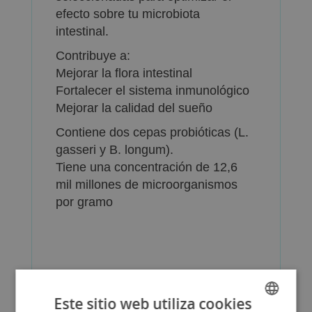
efecto sobre tu microbiota
intestinal.
Contribuye a:
Mejorar la flora intestinal
Fortalecer el sistema inmunológico
Mejorar la calidad del sueño
Contiene dos cepas probióticas (L.
gasseri y B. longum).
Tiene una concentración de 12,6
mil millones de microorganismos
por gramo
Más Información
Este sitio web utiliza cookies