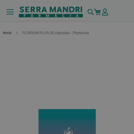
Buscar
Mi carrito
Inicio
FLORIUM PLUS 30 cápsulas - Physionat
Skip
to
the
end
of
the
images
gallery