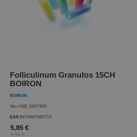
Skip
to
Folliculinum Granulos 15CH
the
beginning
BOIRON
of
the
BOIRON
images
gallery
HSB_555790X
EAN
:
8470007465713
5,85 €
Special
Price
6,50 €