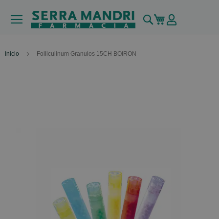
Buscar
Mi carrito
Inicio
Folliculinum Granulos 15CH BOIRON
Skip
to
the
end
of
the
images
gallery