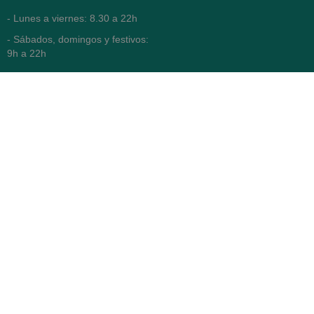
- Lunes a viernes: 8.30 a 22h
- Sábados, domingos y festivos:
9h a 22h
93 416 12 70
WhatsApp Pedidos
Farmacia
Titular: Juan María Serra
Mandri
Nº de Colegiado: 4473 (COFB)
CIF: 46.316.032-N
Código oficial de Farmacia:
F0800646
Avenida Diagonal 478,
(esquina con Vía Augusta)
- Barcelona