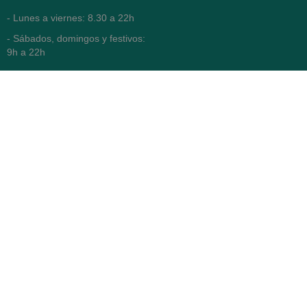
- Lunes a viernes: 8.30 a 22h
- Sábados, domingos y festivos:
9h a 22h
93 416 12 70
WhatsApp Pedidos
Farmacia
Titular: Juan María Serra
Mandri
Nº de Colegiado: 4473 (COFB)
CIF: 46.316.032-N
Código oficial de Farmacia:
F0800646
Avenida Diagonal 478,
(esquina con Vía Augusta)
- Barcelona