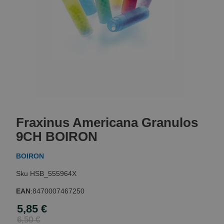
Skip
to
Fraxinus Americana Granulos
the
beginning
9CH BOIRON
of
the
BOIRON
images
gallery
HSB_555964X
EAN
:
8470007467250
5,85 €
Special
Price
6,50 €