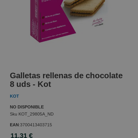
Skip
to
Galletas rellenas de chocolate
the
beginning
8 uds - Kot
of
the
KOT
images
gallery
NO DISPONIBLE
KOT_29805A_ND
EAN
:
3700413403715
11,31 €
Special