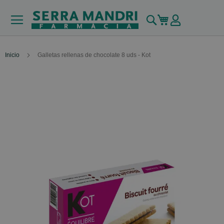
Buscar
Mi carrito
Inicio
Galletas rellenas de chocolate 8 uds - Kot
Skip
to
the
end
of
the
images
gallery