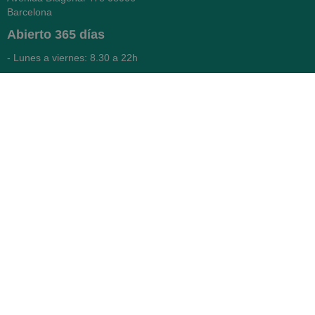
Barcelona
Abierto
365 días
- Lunes a viernes: 8.30 a 22h
- Sábados, domingos y festivos:
9h a 22h
93 416 12 70
WhatsApp Pedidos
Farmacia
Titular: Juan María Serra
Mandri
Nº de Colegiado: 4473 (COFB)
CIF: 46.316.032-N
Código oficial de Farmacia:
F0800646