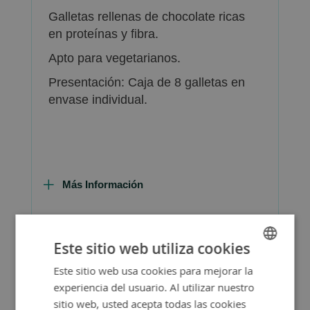
Galletas rellenas de chocolate ricas
en proteínas y fibra.
Apto para vegetarianos.
Presentación: Caja de 8 galletas en
envase individual.
Más Información
Este sitio web utiliza cookies
Consejos de Compra Producto
Este sitio web usa cookies para mejorar la
SPANISH
experiencia del usuario. Al utilizar nuestro
ENGLISH
sitio web, usted acepta todas las cookies