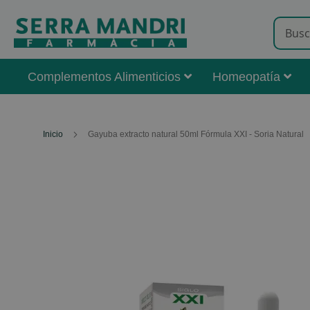
Complementos Alimenticios
Homeopatía
Inicio
Gayuba extracto natural 50ml Fórmula XXI - Soria Natural
Skip
to
the
end