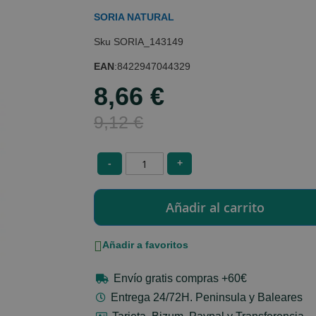
SORIA NATURAL
SORIA_143149
EAN
:
8422947044329
8,66 €
Special
Price
9,12 €
-
+
Añadir a favoritos
Envío gratis compras +60€
Entrega 24/72H. Peninsula y Baleares