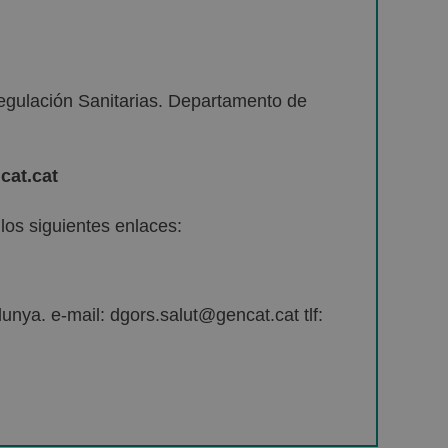
egulación Sanitarias. Departamento de
cat.cat
os siguientes enlaces:
unya. e-mail: dgors.salut@gencat.cat tlf: