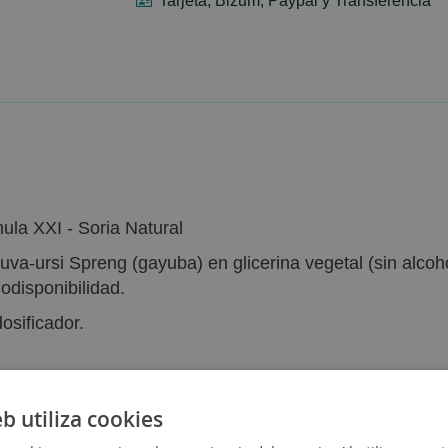
Tarjeta, Bizum, Paypal y Transferencia
ula XXI - Soria Natural
uva-ursi Spreng (gayuba) en glicerina vegetal (sin alcoho
odisponibilidad.
osificador.
eb utiliza cookies