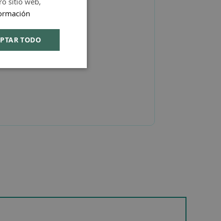
ro sitio web,
SPANISH
ormación
ENGLISH
PTAR TODO