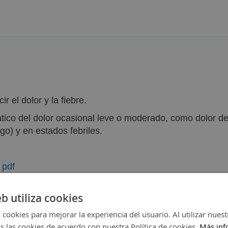
r el dolor y la fiebre.
mático del dolor ocasional leve o moderado, como dolor d
go) y en estados febriles.
 pdf
eb utiliza cookies
 cookies para mejorar la experiencia del usuario. Al utilizar nuest
s las cookies de acuerdo con nuestra Política de cookies.
Más inf