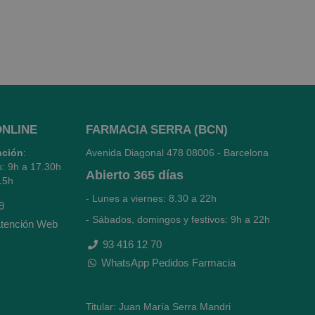
ONLINE
FARMACIA SERRA (BCN)
nción
:
Avenida Diagonal 478
08006 - Barcelona
s: 9h a 17.30h
Abierto
365 días
15h
- Lunes a viernes: 8.30 a 22h
9
- Sábados, domingos y festivos: 9h a 22h
tención Web
93 416 12 70
WhatsApp Pedidos Farmacia
Titular: Juan María Serra Mandri