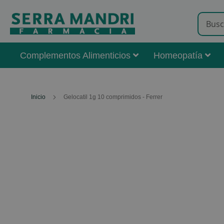
Complementos Alimenticios
Homeopatía
Inicio
Gelocatil 1g 10 comprimidos - Ferrer
Skip
to
the
end