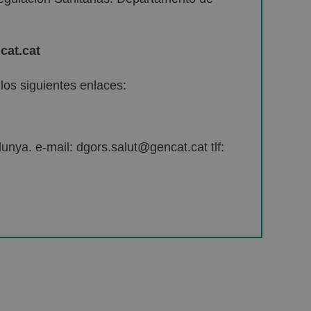
cat.cat
os siguientes enlaces:
unya. e-mail: dgors.salut@gencat.cat tlf: