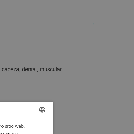
e cabeza, dental, muscular
ro sitio web,
SPANISH
ormación