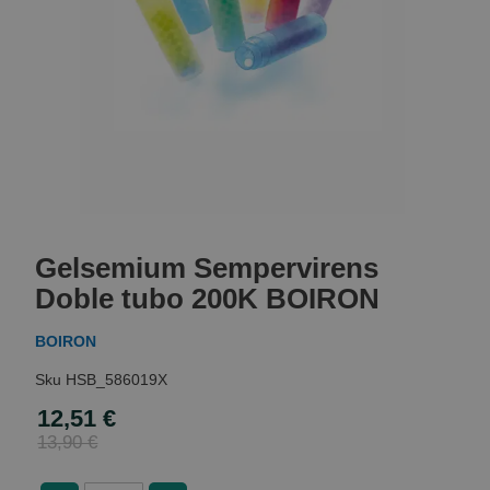
Skip
to
Gelsemium Sempervirens
the
beginning
Doble tubo 200K BOIRON
of
the
BOIRON
images
gallery
HSB_586019X
12,51 €
Special
Price
13,90 €