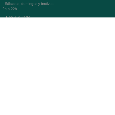
- Sábados, domingos y festivos:
9h a 22h
93 416 12 70
WhatsApp Pedidos
Farmacia
Titular: Juan María Serra
Mandri
Nº de Colegiado: 4473 (COFB)
CIF: 46.316.032-N
Código oficial de Farmacia:
F0800646
Avenida Diagonal 478,
(esquina con Vía Augusta)
- Barcelona