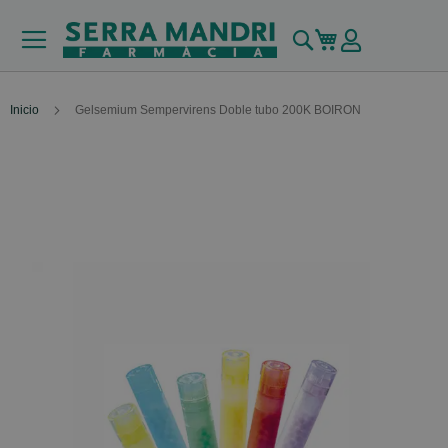
Buscar
Mi carrito
Inicio
Gelsemium Sempervirens Doble tubo 200K BOIRON
Skip
to
the
end
of
the
images
gallery