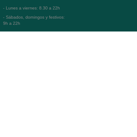
- Lunes a viernes: 8.30 a 22h
- Sábados, domingos y festivos:
9h a 22h
93 416 12 70
WhatsApp Pedidos
Farmacia
Titular: Juan María Serra
Mandri
Nº de Colegiado: 4473 (COFB)
CIF: 46.316.032-N
Código oficial de Farmacia:
F0800646
Avenida Diagonal 478,
(esquina con Vía Augusta)
- Barcelona