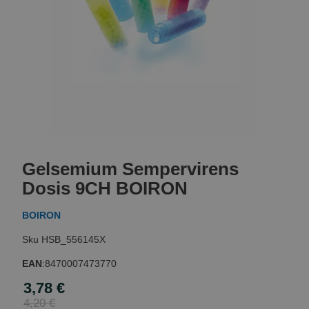
Skip
to
Gelsemium Sempervirens
the
beginning
Dosis 9CH BOIRON
of
the
BOIRON
images
gallery
HSB_556145X
EAN
:
8470007473770
3,78 €
Special
Price
4,20 €