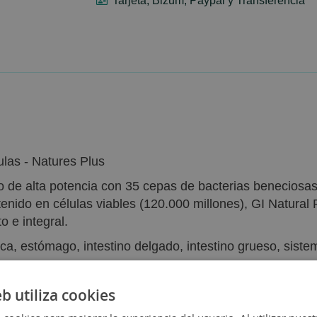
Tarjeta, Bizum, Paypal y Transferencia
ulas - Natures Plus
 de alta potencia con 35 cepas de bacterias beneciosas 
tenido en células viables (120.000 millones), GI Natura
 e integral.
ca, estómago, intestino delgado, intestino grueso, siste
eb utiliza cookies