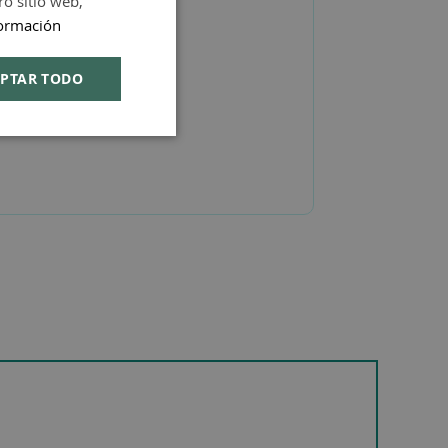
ro sitio web,
ormación
ENGLISH
PTAR TODO