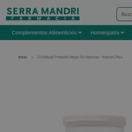
Complementos Alimenticios
Homeopatía
Inicio
GI Natural Probiotic Mega 30 cápsulas - Natures Plus
Skip
to
the
end