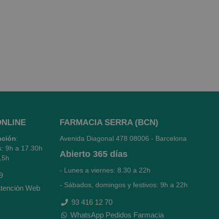
ONLINE
FARMACIA SERRA (BCN)
nción
:
Avenida Diagonal 478
08006 - Barcelona
s: 9h a 17.30h
Abierto
365 días
15h
- Lunes a viernes: 8.30 a 22h
9
- Sábados, domingos y festivos: 9h a 22h
tención Web
93 416 12 70
WhatsApp Pedidos Farmacia