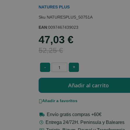
NATURES PLUS
NATURESPLUS_50751A
EAN
:
0097467439023
47,03 €
Special
Price
52,25 €
-
+
Añadir a favoritos
Envío gratis compras +60€
Entrega 24/72H. Peninsula y Baleares